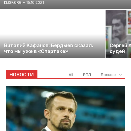
KLISF.ORG
-
15.10.2021
Виталий Кафанов: Бердыев сказал,
Сергей А
что мы уже в «Спартаке»
судей
НОВОСТИ
All
РПЛ
Больше