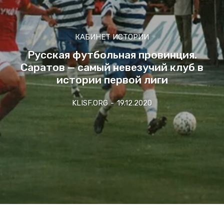
КАБИНЕТ ИСТОРИИ
Русская футбольная провинция.
Саратов — самый невезучий клуб в
истории первой лиги
KLISF.ORG
-
19.12.2020