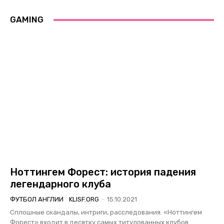
GAMING
Ноттингем Форест: история падения
легендарного клуба
ФУТБОЛ АНГЛИИ
KLISF.ORG
-
15.10.2021
Сплошные скандалы, интриги, расследования. «Ноттингем
Форест» входит в десятку самых титулованных клубов