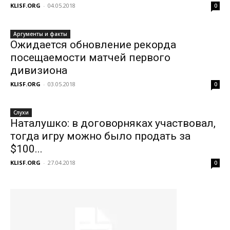
KLISF.ORG
-
04.05.2018
0
Аргументы и факты
Ожидается обновление рекорда
посещаемости матчей первого
дивизиона
KLISF.ORG
-
03.05.2018
0
Слухи
Наталушко: в договорняках участвовал,
тогда игру можно было продать за
$100...
KLISF.ORG
-
27.04.2018
0