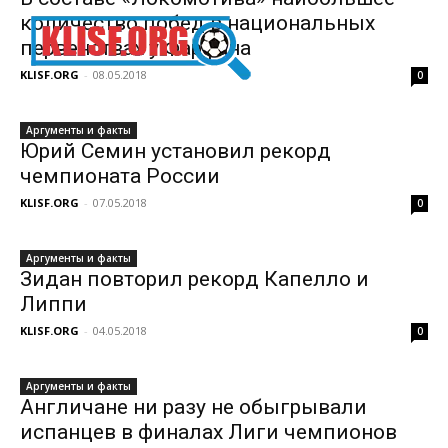
количество побед в национальных
первенствах у Фарфана
KLISF.ORG
-
08.05.2018
0
Аргументы и факты
Юрий Семин установил рекорд
чемпионата России
KLISF.ORG
-
07.05.2018
0
Аргументы и факты
Зидан повторил рекорд Капелло и
Липпи
KLISF.ORG
-
04.05.2018
0
Аргументы и факты
Англичане ни разу не обыгрывали
испанцев в финалах Лиги чемпионов