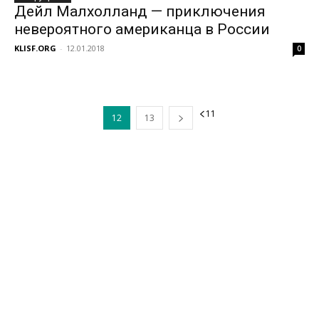
Дейл Малхолланд — приключения
невероятного американца в России
KLISF.ORG
-
12.01.2018
0
11
12
13