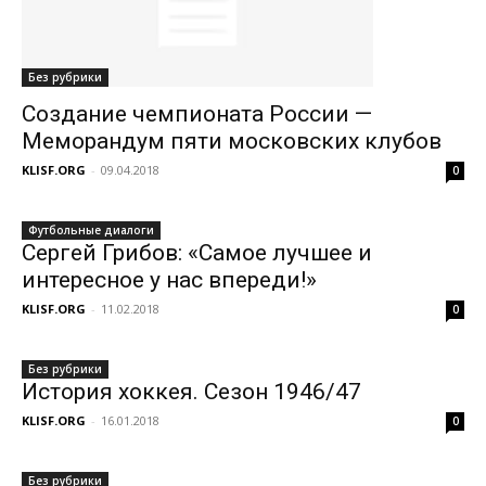
Без рубрики
Создание чемпионата России —
Меморандум пяти московских клубов
KLISF.ORG
-
09.04.2018
0
Футбольные диалоги
Сергей Грибов: «Самое лучшее и
интересное у нас впереди!»
KLISF.ORG
-
11.02.2018
0
Без рубрики
История хоккея. Сезон 1946/47
KLISF.ORG
-
16.01.2018
0
Без рубрики