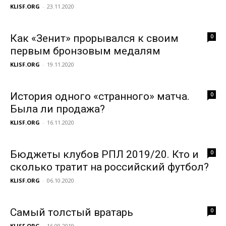
KLISF.ORG
-
23.11.2020
Как «Зенит» прорывался к своим
0
первым бронзовым медалям
KLISF.ORG
-
19.11.2020
История одного «странного» матча.
0
Была ли продажа?
KLISF.ORG
-
16.11.2020
Бюджеты клубов РПЛ 2019/20. Кто и
0
сколько тратит на российский футбол?
KLISF.ORG
-
06.10.2020
Самый толстый вратарь
0
KLISF.ORG
-
16.09.2019