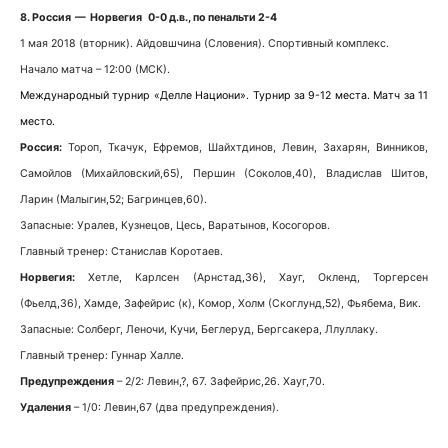
8. Россия — Норвегия 0-0 д.в., по пенальти 2-4
1 мая 2018 (вторник). Айдовшчина (Словения). Спортивный комплекс.
Начало матча – 12:00 (МСК).
Международный турнир «Делле Национи». Турнир за 9-12 места. Матч за 11
место.
Россия:
Тороп, Ткачук, Ефремов, Шайхтдинов, Левин, Захарян, Винников,
Самойлов (Михайловский,65), Першин (Соколов,40), Владислав Шитов,
Ларин (Малыгин,52; Багринцев,60).
Запасные: Уралев, Кузнецов, Цесь, Варатынов, Косогоров.
Главный тренер: Станислав Коротаев.
Норвегия:
Хетле, Карлсен (Арнстад,36), Хауг, Окленд, Торгерсен
(Фьелд,36), Хамде, Зафейрис (к), Комор, Холм (Скоглунд,52), Фьябема, Вик.
Запасные: Солберг, Леночи, Кучи, Беглеруд, Бергсакера, Ллуллаку.
Главный тренер: Гуннар Халле.
Предупреждения
– 2/2: Левин,?, 67. Зафейрис,26. Хауг,70.
Удаления
– 1/0: Левин,67 (два предупреждения).