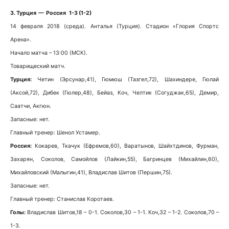
3. Турция — Россия 1-3 (1-2)
14 февраля 2018 (среда). Анталья (Турция). Стадион «Глория Спортс
Арена».
Начало матча – 13:00 (МСК).
Товарищеский матч.
Турция:
Четин (Эрсунар,41), Гюмюш (Тазгел,72), Шахиндере, Гюлай
(Аксой,72), Дибек (Гюлер,48), Бейаз, Коч, Челтик (Согуджак,65), Демир,
Саатчи, Акгюн.
Запасные: нет.
Главный тренер: Шенол Устамер.
Россия:
Кокарев, Ткачук (Ефремов,60), Варатынов, Шайхтдинов, Фурман,
Захарян, Соколов, Самойлов (Лайкин,55), Багринцев (Михайлин,60),
Михайловский (Малыгин,41), Владислав Шитов (Першин,75).
Запасные: нет.
Главный тренер: Станислав Коротаев.
Голы:
Владислав Шитов,18 – 0-1. Соколов,30 – 1-1. Коч,32 – 1-2. Соколов,70 –
1-3.