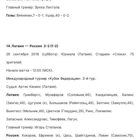
Главный тренер: Эркка Лехтола.
Голы:
Вяянянен,7 – 0-1. Ушер,40 – 0-2.
14. Латвия — Россия 2-2 (1-2)
29 сентября 2018 (суббота). Юрмала (Латвия). Стадион «Слока». 75
зрителей.
Начало матча – 12:00 (МСК).
Международный турнир «Кубок Федерации». 3-й тур.
Судья: Артис Кенинс (Латвия).
Латвия:
Гринбергс, Музафаров (Соловьев,46), Кандалинцев, Балинс
(Зенгис,46), Цугунов (к), Большаков (Рейнгольц,46), Зелтинс (Замулло,46),
Вьентесс (Мельник,46), Цветков (Глауданс,29), Ринс, Локмелис.
Запасные: Александровс, Тимофеев, Лагун,
Главный тренер: Игорь Степанов.
Россия:
Кокарев, Ефремов (к), Цесь, Шайхтдинов, Левин (Самохин,70),