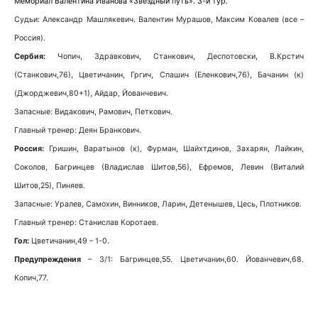
Мемориал Валентина Иванова «Звездный путь». 3-й тур.
Судьи: Александр Машлякевич. Валентин Мурашов, Максим Ковалев (все –
Россия).
Сербия:
Чопич, Здравкович, Станкович, Деспотовски, В.Крстич
(Станкович,76), Цветичанин, Гргич, Спашич (Еленкович,76), Бачанин (к)
(Джорджевич,80+1), Айдар, Йованчевич.
Запасные: Видакович, Рамович, Петкович.
Главный тренер: Деян Бранкович.
Россия:
Гришин, Варатынов (к), Фурман, Шайхтдинов, Захарян, Лайкин,
Соколов, Багринцев (Владислав Шитов,56), Ефремов, Левин (Виталий
Шитов,25), Пиняев.
Запасные: Уралев, Самохин, Винников, Ларин, Детенышев, Цесь, Плотников.
Главный тренер: Станислав Коротаев.
Гол:
Цветичанин,49 – 1-0.
Предупреждения
– 3/1: Багринцев,55. Цветичанин,60. Йованчевич,68.
Копич,77.