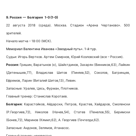
9. Россия — Болгария 1-0 (1-0)
22 августа 2018 (среда). Москва. Стадион «Арена Чертаново». 500
зрителей.
Начало матча – 18:00 (МСК).
Мемориал Валентина Иванова «Звездный путь». 1-й тур.
Судьи: Игорь Вертков. Артем Смирнов, Юрий Козловский (все – Россия).
Россия:
Гришин, Варатынов (к), Шайхтдинов, Захарян (Винников,63), Лайкин
(Детенышев,77), Владислав Шитов (Пиняев,52), Соколов, Багринцев,
Ефремов, Ларин (Виталий Шитов,13), Левин.
Запасные: Уралев, Цесь, Фурман, Плотников.
Главный тренер: Станислав Коротаев.
Болгария:
Карастойков, Айдарски, Петров, Крастев, Хайдаров, Смоленски
(Р.Георгиев,72), Николов (Начев,54), Статев (Пенелов,55), Беримски
(Бонев,72), Маринов (Кямил,62), А. Георгиев (Гечгелди,62).
Запасные: Андонов, Зелямов, Атанасос.
Главный тренер: неизвестно.