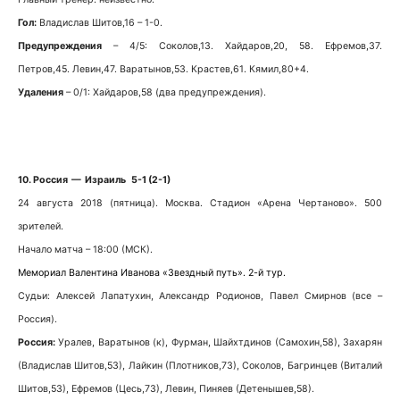
Гол:
Владислав Шитов,16 – 1-0.
Предупреждения
– 4/5: Соколов,13. Хайдаров,20, 58. Ефремов,37.
Петров,45. Левин,47. Варатынов,53. Крастев,61. Кямил,80+4.
Удаления
– 0/1: Хайдаров,58 (два предупреждения).
10. Россия — Израиль 5-1 (2-1)
24 августа 2018 (пятница). Москва. Стадион «Арена Чертаново». 500
зрителей.
Начало матча – 18:00 (МСК).
Мемориал Валентина Иванова «Звездный путь». 2-й тур.
Судьи: Алексей Лапатухин, Александр Родионов, Павел Смирнов (все –
Россия).
Россия:
Уралев, Варатынов (к), Фурман, Шайхтдинов (Самохин,58), Захарян
(Владислав Шитов,53), Лайкин (Плотников,73), Соколов, Багринцев (Виталий
Шитов,53), Ефремов (Цесь,73), Левин, Пиняев (Детенышев,58).