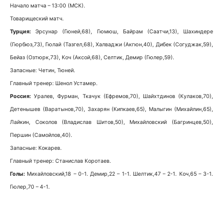
Начало матча – 13:00 (МСК).
Товарищеский матч.
Турция:
Эрсунар (Гюней,68), Гюмюш, Байрам (Саатчи,13), Шахиндере
(Гюрбюз,73), Гюлай (Тазгел,68), Халваджи (Акгюн,40), Дибек (Согуджак,59),
Бейаз (Озтюрк,73), Коч (Аксой,68), Селтик, Демир (Гюлер,59).
Запасные: Четин, Тюней.
Главный тренер: Шенол Устамер.
Россия:
Уралев, Фурман, Ткачук (Ефремов,70), Шайхтдинов (Кулаков,70),
Детенышев (Варатынов,70), Захарян (Кипкаев,65), Малыгин (Михайлин,65),
Лайкин, Соколов (Владислав Шитов,50), Михайловский (Багринцев,50),
Першин (Самойлов,40).
Запасные: Кокарев.
Главный тренер: Станислав Коротаев.
Голы:
Михайловский,18 – 0-1. Демир,22 – 1-1. Шелтик,47 – 2-1. Коч,65 – 3-1.
Гюлер,70 – 4-1.