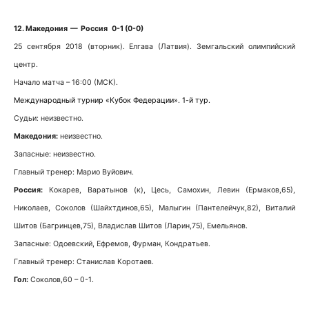
12. Македония — Россия 0-1 (0-0)
25 сентября 2018 (вторник). Елгава (Латвия). Земгальский олимпийский
центр.
Начало матча – 16:00 (МСК).
Международный турнир «Кубок Федерации». 1-й тур.
Судьи: неизвестно.
Македония:
неизвестно.
Запасные: неизвестно.
Главный тренер: Марио Вуйович.
Россия:
Кокарев, Варатынов (к), Цесь, Самохин, Левин (Ермаков,65),
Николаев, Соколов (Шайхтдинов,65), Малыгин (Пантелейчук,82), Виталий
Шитов (Багринцев,75), Владислав Шитов (Ларин,75), Емельянов.
Запасные: Одоевский, Ефремов, Фурман, Кондратьев.
Главный тренер: Станислав Коротаев.
Гол:
Соколов,60 – 0-1.