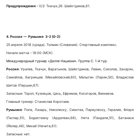
Предупреждения
– 0/2: Ткачук,26. Шайхтдинов,61.
4. Россия — Румыния 3-2 (0-2)
25 апреля 2018 (среда). Толмин (Словения). Спортивный комплекс.
Начало матча – 18:00 (МСК).
Международный турнир «Делле Национи». Группа С. 1-й тур.
Россия:
Уралев, Ткачук, Варатынов, Шайхтдинов, Левин, Соколов, Захарян,
Самойлов, Багринцев (Михайловский,60), Малыгин (Ларин,50), Владислав
Шитов (Першин,67).
Запасные: Тороп, Кузнецов, Цесь, Ефремов, Косогоров, Винников.
Главный тренер: Станислав Коротаев.
Румыния:
Попа, Лазарь, Николеску, Сионтеа, Парвулеску, Гералия, Флоря
(Гаспар,51), Бодистеану (Арделеан,66), Нита (Панделе,51), Батанаси
(Йелер,46), Михай (Нечита,61).
Запасные: нет.