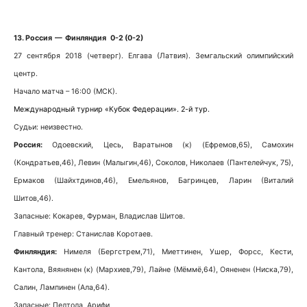
13. Россия — Финляндия 0-2 (0-2)
27 сентября 2018 (четверг). Елгава (Латвия). Земгальский олимпийский
центр.
Начало матча – 16:00 (МСК).
Международный турнир «Кубок Федерации». 2-й тур.
Судьи: неизвестно.
Россия:
Одоевский, Цесь, Варатынов (к) (Ефремов,65), Самохин
(Кондратьев,46), Левин (Малыгин,46), Соколов, Николаев (Пантелейчук, 75),
Ермаков (Шайхтдинов,46), Емельянов, Багринцев, Ларин (Виталий
Шитов,46).
Запасные: Кокарев, Фурман, Владислав Шитов.
Главный тренер: Станислав Коротаев.
Финляндия:
Нимеля (Бергстрем,71), Миеттинен, Ушер, Форсс, Кести,
Кантола, Вяянянен (к) (Мархиев,79), Лайне (Мёммё,64), Ояненен (Ниска,79),
Салин, Лампинен (Ала,64).
Запасные: Пелтола, Арифи,