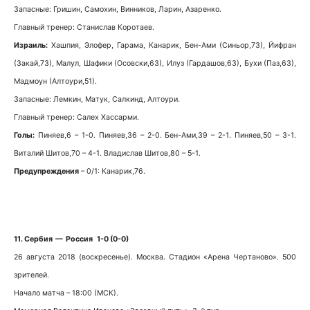
Запасные: Гришин, Самохин, Винников, Ларин, Азаренко.
Главный тренер: Станислав Коротаев.
Израиль:
Хашпия, Элофер, Гарама, Канарик, Бен-Ами (Синьор,73), Йифран
(Закай,73), Малул, Шафики (Осовски,63), Илуз (Гардашов,63), Бухи (Паз,63),
Мадмоун (Алтоури,51).
Запасные: Лемкин, Матук, Салкинд, Алтоури.
Главный тренер: Салех Хассарми.
Голы:
Пиняев,6 – 1-0. Пиняев,36 – 2-0. Бен-Ами,39 – 2-1. Пиняев,50 – 3-1.
Виталий Шитов,70 – 4-1. Владислав Шитов,80 – 5-1.
Предупреждения
– 0/1: Канарик,76.
11. Сербия — Россия 1-0 (0-0)
26 августа 2018 (воскресенье). Москва. Стадион «Арена Чертаново». 500
зрителей.
Начало матча – 18:00 (МСК).