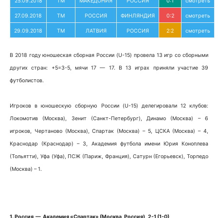
25.09.2018
ТМ
МАКЕДОНИЯ
РОССИЯ
0:1
смотреть
27.09.2018
ТМ
РОССИЯ
ФИНЛЯНДИЯ
0:2
смотреть
29.09.2018
ТМ
ЛАТВИЯ
РОССИЯ
2:2
смотреть
В 2018 году юношеская сборная России (U-15) провела 13 игр со сборными
других стран: +5=3-5, мячи 17 — 17. В 13 играх приняли участие 39
футболистов.
Игроков в юношескую сборную России (U-15) делегировали 12 клубов:
Локомотив (Москва), Зенит (Санкт-Петербург), Динамо (Москва) – 6
игроков, Чертаново (Москва), Спартак (Москва) – 5, ЦСКА (Москва) – 4,
Краснодар (Краснодар) – 3, Академия футбола имени Юрия Коноплева
(Тольятти), Уфа (Уфа), ПСЖ (Париж, Франция), Сатурн (Егорьевск), Торпедо
(Москва) – 1.
1. Россия — Академия «Спартак» (Москва, Россия) 2-1 (1-0)