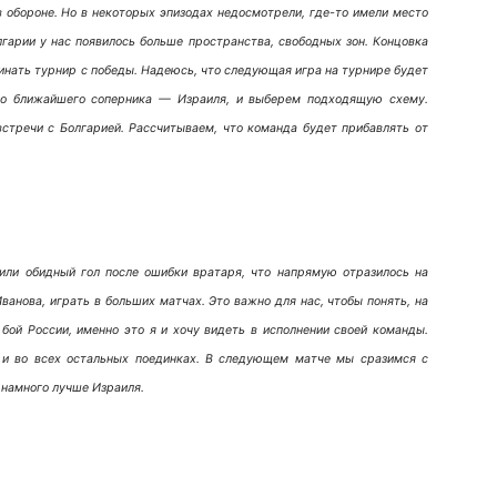
 обороне. Но в некоторых эпизодах недосмотрели, где-то имели место
гарии у нас появилось больше пространства, свободных зон. Концовка
чинать турнир с победы. Надеюсь, что следующая игра на турнире будет
его ближайшего соперника — Израиля, и выберем подходящую схему.
стречи с Болгарией. Рассчитываем, что команда будет прибавлять от
или обидный гол после ошибки вратаря, что напрямую отразилось на
анова, играть в больших матчах. Это важно для нас, чтобы понять, на
ой России, именно это я и хочу видеть в исполнении своей команды.
и во всех остальных поединках. В следующем матче мы сразимся с
 намного лучше Израиля.