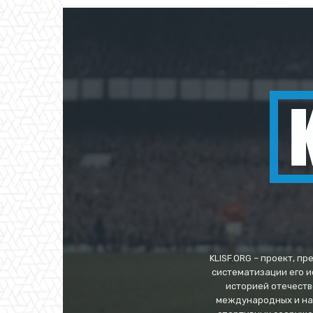
KLISF.ORG – проект, 
систематизации его и
историей отечеств
международных и нац