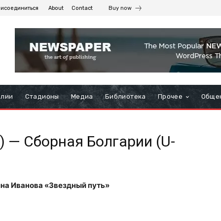
рисоединиться
About
Contact
Buy now
алии
Стадионы
Медиа
Библиотека
Прочее
Обще
) — Сборная Болгарии (U-
на Иванова «Звездный путь»