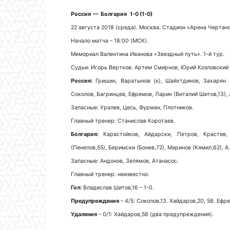
Россия — Болгария 1-0 (1-0)
22 августа 2018 (среда). Москва. Стадион «Арена Чертано
Начало матча – 18:00 (МСК).
Мемориал Валентина Иванова «Звездный путь». 1-й тур.
Судьи: Игорь Вертков. Артем Смирнов, Юрий Козловский (
Россия:
Гришин, Варатынов (к), Шайхтдинов, Захарян (
Соколов, Багринцев, Ефремов, Ларин (Виталий Шитов,13), 
Запасные: Уралев, Цесь, Фурман, Плотников.
Главный тренер: Станислав Коротаев.
Болгария:
Карастойков, Айдарски, Петров, Крастев, Х
(Пенелов,55), Беримски (Бонев,72), Маринов (Кямил,62), А.
Запасные: Андонов, Зелямов, Атанасос.
Главный тренер: неизвестно.
Гол:
Владислав Шитов,16 – 1-0.
Предупреждения
– 4/5: Соколов,13. Хайдаров,20, 58. Ефр
Удаления
– 0/1: Хайдаров,58 (два предупреждения).