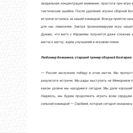
предельная концентрация внимания, простота при игре в
тактические ошибки. После удаления игрока сборной Бол
встречи осталась за нашей командой. Всегда приятно на
для нас повеселее. Завтра проанализируем игру наш
Думаю, что матч с Израилем получится даже сложнее в
матча к матчу, ждем улучшений в игровом плане.
Любомир Божанков, старший тренер сборной Болгарии:
— Россия заслужила победу в этом матче. Мы пропуст
результате встречи. Мы рады выступать на Мемориале Ив
каком уровне мы находимся сегодня. Мы дали хороший б
Надеюсь, мы будем продолжать играть всем сердцем 
сильной командой — Сербией, которая сегодня оказалась