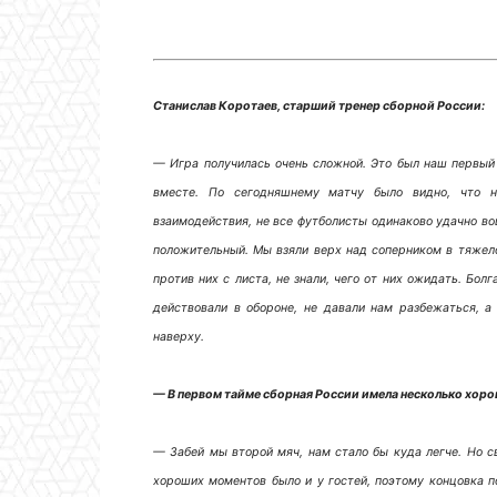
Станислав Коротаев, старший тренер сборной России:
— Игра получилась очень сложной. Это был наш первый
вместе. По сегодняшнему матчу было видно, что 
взаимодействия, не все футболисты одинаково удачно вош
положительный. Мы взяли верх над соперником в тяжело
против них с листа, не знали, чего от них ожидать. Бол
действовали в обороне, не давали нам разбежаться, а
наверху.
— В первом тайме сборная России имела несколько хоро
— Забей мы второй мяч, нам стало бы куда легче. Но с
хороших моментов было и у гостей, поэтому концовка 