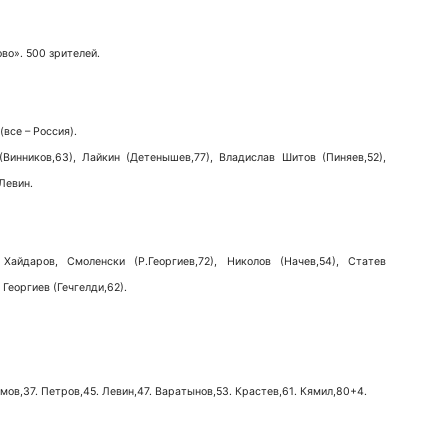
во». 500 зрителей.
все – Россия).
Винников,63), Лайкин (Детенышев,77), Владислав Шитов (Пиняев,52),
Левин.
айдаров, Смоленски (Р.Георгиев,72), Николов (Начев,54), Статев
 Георгиев (Гечгелди,62).
емов,37. Петров,45. Левин,47. Варатынов,53. Крастев,61. Кямил,80+4.