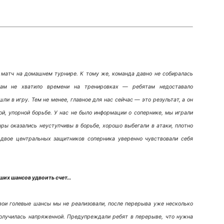
 матч на домашнем турнире. К тому же, команда давно не собиралась
нам не хватило времени на тренировках — ребятам недоставало
ли в игру. Тем не менее, главное для нас сейчас — это результат, а он
й, упорной борьбе. У нас не было информации о сопернике, мы играли
гары оказались неуступчивы в борьбе, хорошо выбегали в атаки, плотно
 двое центральных защитников соперника уверенно чувствовали себя
ших шансов удвоить счет…
вои голевые шансы мы не реализовали, после перерыва уже несколько
получилась напряженной. Предупреждали ребят в перерыве, что нужна