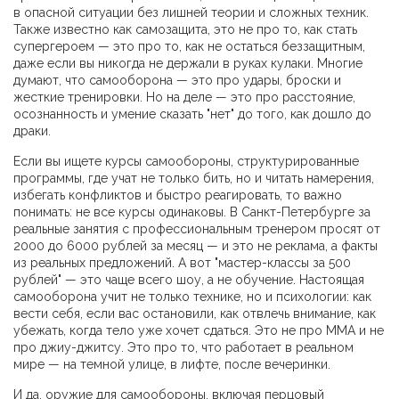
в опасной ситуации без лишней теории и сложных техник
.
Также известно как
самозащита
, это не про то, как стать
супергероем — это про то, как не остаться беззащитным,
даже если вы никогда не держали в руках кулаки.
Многие
думают, что самооборона — это про удары, броски и
жесткие тренировки. Но на деле — это про расстояние,
осознанность и умение сказать "нет" до того, как дошло до
драки.
Если вы ищете
курсы самообороны
,
структурированные
программы, где учат не только бить, но и читать намерения,
избегать конфликтов и быстро реагировать
, то важно
понимать: не все курсы одинаковы. В Санкт-Петербурге за
реальные занятия с профессиональным тренером просят от
2000 до 6000 рублей за месяц — и это не реклама, а факты
из реальных предложений. А вот "мастер-классы за 500
рублей" — это чаще всего шоу, а не обучение. Настоящая
самооборона учит не только технике, но и психологии: как
вести себя, если вас остановили, как отвлечь внимание, как
убежать, когда тело уже хочет сдаться. Это не про ММА и не
про джиу-джитсу. Это про то, что работает в реальном
мире — на темной улице, в лифте, после вечеринки.
И да,
оружие для самообороны
,
включая перцовый