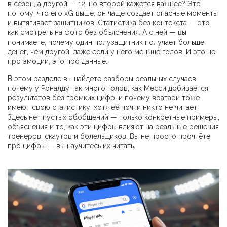
в сезон, а другой — 12, но второй кажется важнее? Это
потому, что его xG выше, он чаще создает опасные моменты
и вытягивает защитников. Статистика без контекста — это
как смотреть на фото без объяснения. А с ней — вы
понимаете, почему один полузащитник получает больше
денег, чем другой, даже если у него меньше голов. И это не
про эмоции, это про данные.
В этом разделе вы найдете разборы реальных случаев:
почему у Роналду так много голов, как Месси добивается
результатов без громких цифр, и почему вратари тоже
имеют свою статистику, хотя её почти никто не читает.
Здесь нет пустых обобщений — только конкретные примеры,
объяснения и то, как эти цифры влияют на реальные решения
тренеров, скаутов и болельщиков. Вы не просто прочтёте
про цифры — вы научитесь их читать.