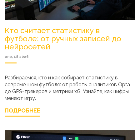
Кто считает статистику в
футболе: от ручных записей до
нейросетей
апр, 18 2026
Разбираемся, кто и как собирает статистику в
современном футболе: от работы аналитиков Opta
до GPS-трекеров и метрики xG. Узнайте, как цифры
меняют игру.
ПОДРОБНЕЕ