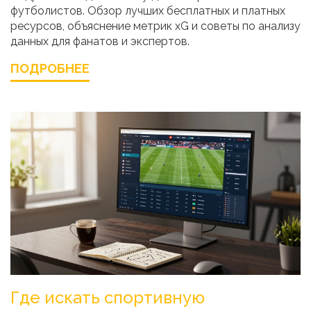
футболистов. Обзор лучших бесплатных и платных
ресурсов, объяснение метрик xG и советы по анализу
данных для фанатов и экспертов.
ПОДРОБНЕЕ
Где искать спортивную