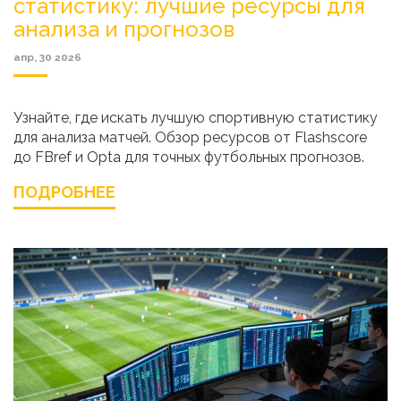
статистику: лучшие ресурсы для
анализа и прогнозов
апр, 30 2026
Узнайте, где искать лучшую спортивную статистику
для анализа матчей. Обзор ресурсов от Flashscore
до FBref и Opta для точных футбольных прогнозов.
ПОДРОБНЕЕ