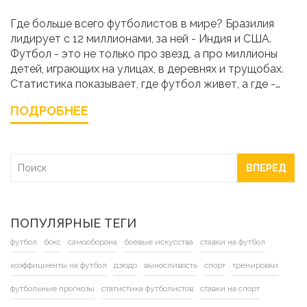
Где больше всего футболистов в мире? Бразилия
лидирует с 12 миллионами, за ней - Индия и США.
Футбол - это не только про звезд, а про миллионы
детей, играющих на улицах, в деревнях и трущобах.
Статистика показывает, где футбол живет, а где -
только смотрят.
ПОДРОБНЕЕ
ВПЕРЕД
ПОПУЛЯРНЫЕ ТЕГИ
футбол
бокс
самооборона
боевые искусства
ставки на футбол
коэффициенты на футбол
дзюдо
выносливость
спорт
тренировки
футбольные прогнозы
статистика футболистов
ставки на спорт