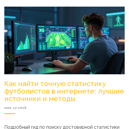
Как найти точную статистику
футболистов в интернете: лучшие
источники и методы
мая, 17 2026
Подробный гид по поиску достоверной статистики