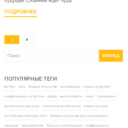
будущее, Словения ждет чуда.
ПОДРОБНЕЕ
1
2
ВПЕРЕД
ПОПУЛЯРНЫЕ ТЕГИ
футбол
бокс
боевые искусства
самооборона
ставки на футбол
коэффициенты на футбол
дзюдо
выносливость
спорт
тренировки
футбольные прогнозы
статистика футболистов
ставки на спорт
английская премьер-лига
боевые искусства для начинающих
здоровье
единоборства
бокс для начинающих
коэффициенты