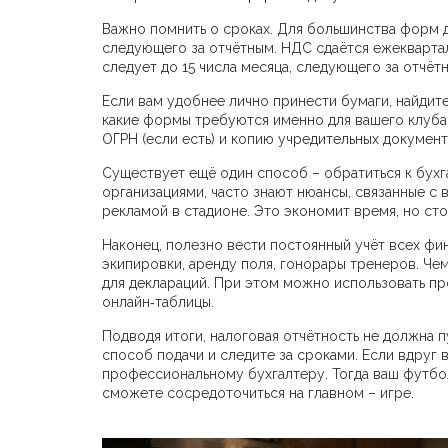
Важно помнить о сроках. Для большинства форм д
следующего за отчётным. НДС сдаётся ежекварталь
следует до 15 числа месяца, следующего за отчёт
Если вам удобнее лично принести бумаги, найдит
какие формы требуются именно для вашего клуба, 
ОГРН (если есть) и копию учредительных документ
Существует ещё один способ – обратиться к бух
организациями, часто знают нюансы, связанные с
рекламой в стадионе. Это экономит время, но сто
Наконец, полезно вести постоянный учёт всех фи
экипировки, аренду поля, гонорары тренеров. Че
для деклараций. При этом можно использовать пр
онлайн‑таблицы.
Подводя итоги, налоговая отчётность не должна 
способ подачи и следите за сроками. Если вдруг 
профессиональному бухгалтеру. Тогда ваш футбол
сможете сосредоточиться на главном – игре.