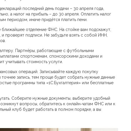
еклараций последний день подачи – 30 апреля года,
но, а налог на прибыль – до 30 апреля. Оплатить налог
ным периодом, иначе придётся платить пени.
е ближайшее отделение ФНС. На стойке вам подскажут,
и проверят подписи. Не забудьте взять с собой ИНН,
ов.
галтеру. Партнёры, работающие с футбольными
 выплатами спортсменам, спонсорскими доходами и
ит учитывать стоимость услуги.
нансовых операций. Записывайте каждую покупку
м точнее запись, тем проще будет собрать нужные данные
остые программы типа «1С:Бухгалтерия» или бесплатные
пугать. Соберите нужные документы, выберите удобный
возникнут вопросы, обратитесь к онлайн‑чатам ФНС или к
ьный клуб будет работать в полном порядке, а вы