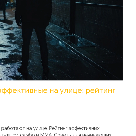
эффективные на улице: рейтинг
 работают на улице. Рейтинг эффективных
джитсу, самбо и MMA. Советы для начинающих.