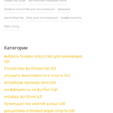
ставки на спорт
английская премьер-лига
боевые искусства для начинающих
здоровье
единоборства
бокс для начинающих
коэффициенты
Евро-2024
Категории
выбрать боевое искусство для начинающих
(31)
Статистика футболистов
(27)
улучшить выносливость в спорте
(21)
английская премьер-лига
(20)
коэффициенты на футбол
(19)
инсайды футбола
(17)
Преимущества занятий дзюдо
(16)
дисциплины в боевых видах спорта
(16)