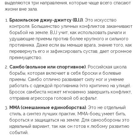
выделяются три направления, которые чаще всего спасают
жизни вне зала.
Бразильское джиу-джитсу (BJJ)
. Это искусство
контроля. Большинство уличных конфликтов заканчивают
борьбой на земле. BJJ учит, как использовать рычаги и
удушающие приемы против более крупного и сильного
противника. Даже если вы меньше врага, знание того, как
перевернуть его и зафиксировать сустав, дает огромное
преимущество.
Самбо (вольное или спортивное)
. Российская школа
борьбы, которая включает в себя броски и болевые
приемы. Самбо отлично развивает силу ног и умение
работать с одеждой противника (что критично на улице).
Бросок самбиста может мгновенно завершить конфликт,
отправив агрессора головой об асфальт.
MMA (смешанные единоборства)
. Это не отдельный
стиль, а синтез лучших практик. MMA-боец умеет бить,
бороться и защищаться на земле. Для самообороны это
идеальный вариант, так как он готов к любому развитию
событий.