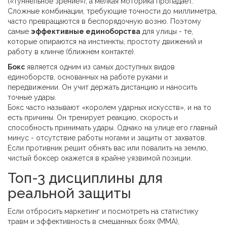
(«туннельное зрение»), а мелкая моторика пропадает.
Сложные комбинации, требующие точности до миллиметра,
часто превращаются в беспорядочную возню. Поэтому
самые
эффективные единоборства
для улицы - те,
которые опираются на инстинкты, простоту движений и
работу в клинче (ближнем контакте).
Бокс
является
одним из самых доступных видов
единоборств, основанных на работе руками и
передвижении
. Он учит держать дистанцию и наносить
точные удары.
Бокс часто называют «королем ударных искусств», и на то
есть причины. Он тренирует реакцию, скорость и
способность принимать удары. Однако на улице его главный
минус - отсутствие работы ногами и защиты от захватов.
Если противник решит обнять вас или повалить на землю,
чистый боксер окажется в крайне уязвимой позиции.
Топ-3 дисциплины для
реальной защиты
Если отбросить маркетинг и посмотреть на статистику
травм и эффективность в смешанных боях (MMA),