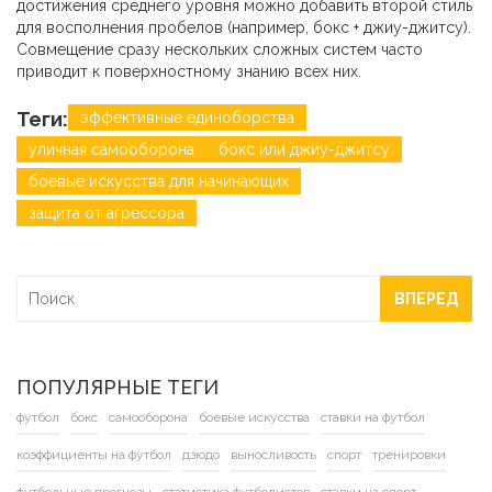
достижения среднего уровня можно добавить второй стиль
для восполнения пробелов (например, бокс + джиу-джитсу).
Совмещение сразу нескольких сложных систем часто
приводит к поверхностному знанию всех них.
Теги:
эффективные единоборства
уличная самооборона
бокс или джиу-джитсу
боевые искусства для начинающих
защита от агрессора
ВПЕРЕД
ПОПУЛЯРНЫЕ ТЕГИ
футбол
бокс
самооборона
боевые искусства
ставки на футбол
коэффициенты на футбол
дзюдо
выносливость
спорт
тренировки