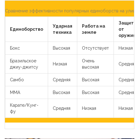
Сравнение эффективности популярных единоборств на улице
Защита
Ударная
Работа на
Единоборство
от
техника
земле
оружия
Бокс
Высокая
Отсутствует
Низкая
Бразильское
Очень
Низкая
Средняя
джиу-джитсу
высокая
Самбо
Средняя
Высокая
Средняя
MMA
Высокая
Высокая
Средняя
Карате/Кунг-
Средняя
Низкая
Низкая
фу