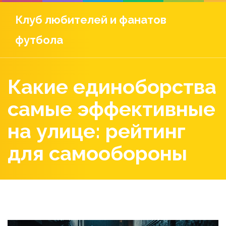
Клуб любителей и фанатов
футбола
Какие единоборства
самые эффективные
на улице: рейтинг
для самообороны