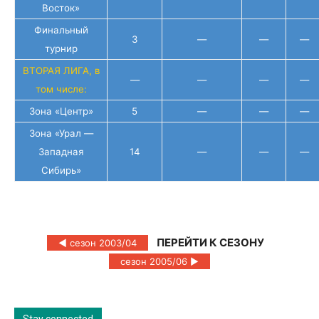
Восток»
Финальный
3
—
—
—
турнир
ВТОРАЯ ЛИГА, в
—
—
—
—
том числе:
Зона «Центр»
5
—
—
—
Зона «Урал —
Западная
14
—
—
—
Сибирь»
ПЕРЕЙТИ К СЕЗОНУ
◄ сезон 2003/04
сезон 2005/06 ►
Stay connected