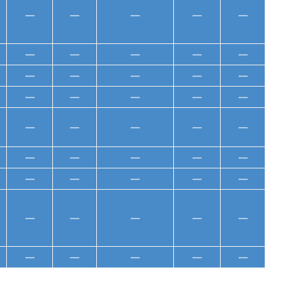
—
—
—
—
—
—
—
—
—
—
—
—
—
—
—
—
—
—
—
—
—
—
—
—
—
—
—
—
—
—
—
—
—
—
—
—
—
—
—
—
—
—
—
—
—