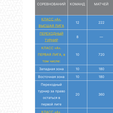
СОРЕВНОВАНИЙ
КОМАНД
МАТЧЕЙ
КЛАСС «А».
12
222
ВЫСШАЯ ЛИГА
ПЕРЕХОДНЫЙ
8
—
ТУРНИР
КЛАСС «А».
ПЕРВАЯ ЛИГА, в
10
720
том числе:
Западная зона
10
180
Восточная зона
10
180
Переходный
турнир за право
20
360
остаться в
первой лиге
КЛАСС «А».