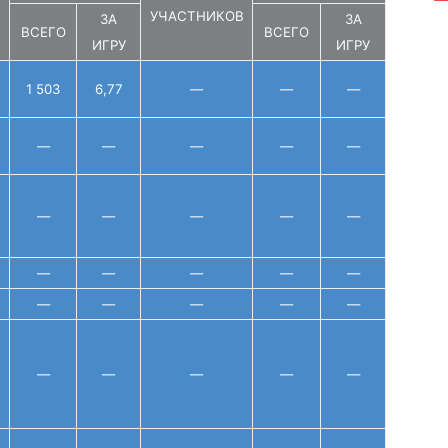
УЧАСТНИКОВ
ЗА
ЗА
ВСЕГО
ВСЕГО
ИГРУ
ИГРУ
1 503
6,77
—
—
—
—
—
—
—
—
—
—
—
—
—
—
—
—
—
—
—
—
—
—
—
—
—
—
—
—