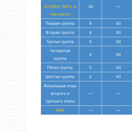
ВТОРАЯ ЛИГА, в
34
—
том числе:
Первая группа
6
60
Вторая группа
6
60
Третья группа
6
60
Четвертая
6
60
группа
Пятая группа
5
40
Шестая группа
5
40
Финальные игры
второго и
—
—
третьего этапа
КФК
—
—