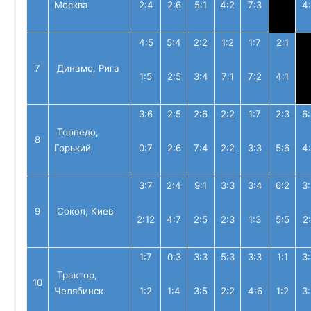
Москва
2:4
2:6
5:1
4:2
7:3
4
4:5
5:4
2:2
1:2
1:7
2:1
7
Динамо, Рига
1:5
2:5
3:4
7:1
7:2
4:1
3:6
2:5
2:6
2:2
1:7
2:3
6
Торпедо,
8
Горький
0:7
2:6
7:4
2:2
3:3
5:6
4
3:7
2:4
9:1
3:3
3:4
6:2
3
9
Сокол, Киев
2:12
4:7
2:5
2:3
1:3
5:5
2:
1:7
0:3
3:3
5:3
3:3
1:1
3
Трактор,
10
Челябинск
1:2
1:4
3:5
2:2
4:6
1:2
3