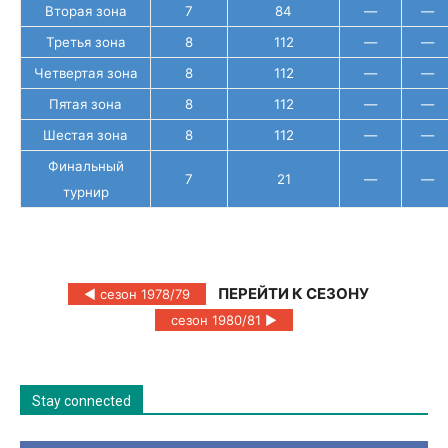
Вторая зона
7
84
—
—
Третья зона
8
112
—
—
Четвертая зона
8
112
—
—
Пятая зона
8
112
—
—
Шестая зона
8
112
—
—
Финальный
7
21
—
—
турнир
ПЕРЕЙТИ К СЕЗОНУ
◄ сезон 1978/79
сезон 1980/81 ►
Stay connected