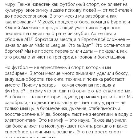
миру
. Также известен как
футбольный спорт
, он влияет на
культуру, экономику и даже психику людей — от любителей
до профессионалов.
В этот месяц мы разобрали, как
квалификация ЧМ 2026
,
процесс отбора команд в Европе и
Южной Америке, определяющий участников мирового
первенства
влияет на стратегии клубов. Аргентина и
сборные АПЛ борются за места, а в Европе всё сложнее —
из-за влияния Nations League. Кто выйдет? Кто останется за
бортом? Мы не просто перечислили даты — показали, как
это реально влияет на тренеров, игроков и болельщиков.
Но футбол — не единственный спорт, который мы
разбираем. В этом месяце много внимания уделили
боксу
,
виду единоборств, где сила, техника и психика работают
вместе
. Почему вратарь — самая сложная позиция в
футболе? Потому что он один на один с ответственностью.
А в боксе — та же история: один удар может решить всё. Мы
разобрали, что действительно улучшает силу удара — не
только мышцы, а биомеханика, дыхание, стабильность и
восстановление. И да, боксеры пьют не энергетики, а воду с
электролитами. Это не миф — это наука. Также вы узнали,
как бокс влияет на мозг: улучшает память, реакцию и даже
способность принимать решения. Это не просто спорт —
это тренировка для ума.