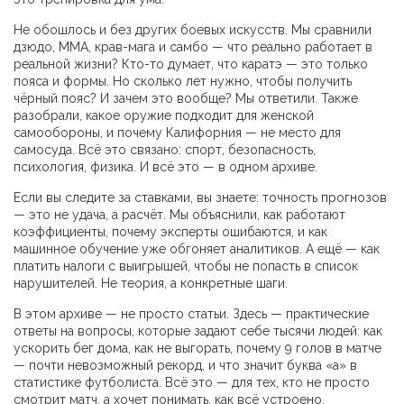
Не обошлось и без других боевых искусств. Мы сравнили
дзюдо, ММА, крав-мага и самбо — что реально работает в
реальной жизни? Кто-то думает, что каратэ — это только
пояса и формы. Но сколько лет нужно, чтобы получить
чёрный пояс? И зачем это вообще? Мы ответили. Также
разобрали, какое оружие подходит для женской
самообороны, и почему Калифорния — не место для
самосуда. Всё это связано: спорт, безопасность,
психология, физика. И всё это — в одном архиве.
Если вы следите за ставками, вы знаете: точность прогнозов
— это не удача, а расчёт. Мы объяснили, как работают
коэффициенты, почему эксперты ошибаются, и как
машинное обучение уже обгоняет аналитиков. А ещё — как
платить налоги с выигрышей, чтобы не попасть в список
нарушителей. Не теория, а конкретные шаги.
В этом архиве — не просто статьи. Здесь — практические
ответы на вопросы, которые задают себе тысячи людей: как
ускорить бег дома, как не выгорать, почему 9 голов в матче
— почти невозможный рекорд, и что значит буква «a» в
статистике футболиста. Всё это — для тех, кто не просто
смотрит матч, а хочет понимать, как всё устроено.