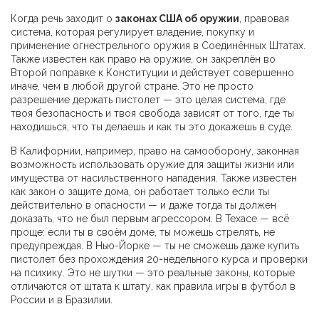
Когда речь заходит о
законах США об оружии
,
правовая
система, которая регулирует владение, покупку и
применение огнестрельного оружия в Соединённых Штатах
.
Также известен как
право на оружие
, он закреплён во
Второй поправке к Конституции и действует совершенно
иначе, чем в любой другой стране.
Это не просто
разрешение держать пистолет — это целая система, где
твоя безопасность и твоя свобода зависят от того, где ты
находишься, что ты делаешь и как ты это докажешь в суде.
В Калифорнии, например,
право на самооборону
,
законная
возможность использовать оружие для защиты жизни или
имущества от насильственного нападения
. Также известен
как
закон о защите дома
, он работает только если ты
действительно в опасности — и даже тогда ты должен
доказать, что не был первым агрессором.
В Техасе — всё
проще: если ты в своём доме, ты можешь стрелять, не
предупреждая. В Нью-Йорке — ты не сможешь даже купить
пистолет без прохождения 20-недельного курса и проверки
на психику. Это не шутки — это реальные законы, которые
отличаются от штата к штату, как правила игры в футбол в
России и в Бразилии.