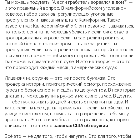
Ты можешь подумать: "А если грабитель ворвался в дом?" —
и это правильный вопрос. В
калифорнийском уголовном
кодексе
,
набор законов, регулирующих уголовные
преступления и наказания в штате Калифорния
. Также
известен как
Калифорнийский УК
, он позволяет защищаться,
но только если ты не можешь убежать и если сила ответа
пропорциональна угрозе.
Если ты застрелил грабителя,
который бежал с телевизором — ты не защитник, ты
преступник. Если ты застрелил человека, который врывался
в спальню с ножом — тебя могут оправдать. Но только если
ты сможешь доказать это в суде. И это не теория — это то,
что происходит каждый месяц в американских судах.
Лицензия на оружие — это не просто бумажка. Это
проверка истории, психиатрический осмотр, прохождение
курса по безопасности, и ещё 5-10 документов. В некоторых
штатах ты можешь купить ружьё в магазине за час. В других
— тебе нужно ждать 30 дней и сдать отпечатки пальцев. И
даже если ты всё сделал правильно — если ты пойдёшь на
улицу с пистолетом, не имея на то разрешения, тебя могут
арестовать. Это не гипербола — это реальность, которую
описывают в статьях о
законах США об оружии
.
Всё это — не для того, чтобы напугать. Это для того, чтобы