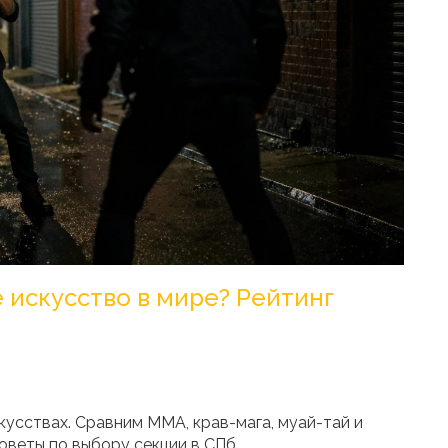
 искусство в мире? Рейтинг
кусствах. Сравним MMA, крав-мага, муай-тай и
веты по выбору секции в СПб.