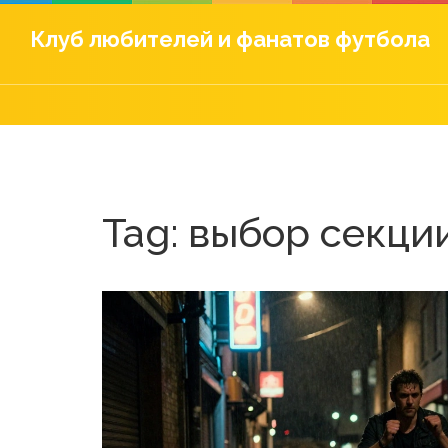
Клуб любителей и фанатов футбола
Tag: выбор секци