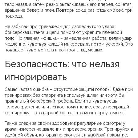
тело назад, а затем резко выталкиваешь его вперёд, сочетая
вращение бедер и плеч. Повтори 10‑12 раз, отдых 30 сек, три
подхода.
Не забывай про тренажёры для развёрнутого удара:
боксерская штанга и цепи помогают укрепить плечевой
пояс. Но главная «фишка» – замедленная работа: делай удар
медленно, чувствуя каждый микросдвиг, потом ускоряй. Это
повышает чувство тела и контроль над мощью.
Безопасность: что нельзя
игнорировать
Самая частая ошибка – отсутствие защиты головы. Даже при
тренировках без спарринга используй шлем или хотя бы
правильный боксёрский гребень. Если ты чувствуешь
головокружение или лёгкое помутнение, сразу прекращай
тренировку – это первый сигнал, что мозг переутомлен.
Также следи за своим здоровьем: регулярные осмотры у
врача, измерение давления и проверка зрения. Тренируйся в
удобной обуви, которая не скользит, и выбирай покрытие,