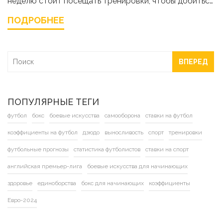
неделю стоит посещать тренировки, чтобы добиться
оптимального прогресса. Мы обсудим, как выбрать
ПОДРОБНЕЕ
тренера, который поможет составить максимально
эффективный график и программу тренировок,
адаптированную под ваши цели и возможности.
ВПЕРЕД
ПОПУЛЯРНЫЕ ТЕГИ
футбол
бокс
боевые искусства
самооборона
ставки на футбол
коэффициенты на футбол
дзюдо
выносливость
спорт
тренировки
футбольные прогнозы
статистика футболистов
ставки на спорт
английская премьер-лига
боевые искусства для начинающих
здоровье
единоборства
бокс для начинающих
коэффициенты
Евро-2024