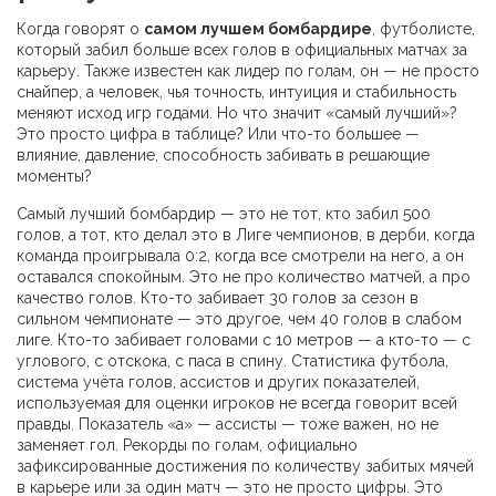
Когда говорят о
самом лучшем бомбардире
,
футболисте,
который забил больше всех голов в официальных матчах за
карьеру
. Также известен как
лидер по голам
, он — не просто
снайпер, а человек, чья точность, интуиция и стабильность
меняют исход игр годами.
Но что значит «самый лучший»?
Это просто цифра в таблице? Или что-то большее —
влияние, давление, способность забивать в решающие
моменты?
Самый лучший бомбардир — это не тот, кто забил 500
голов, а тот, кто делал это в Лиге чемпионов, в дерби, когда
команда проигрывала 0:2, когда все смотрели на него, а он
оставался спокойным. Это не про количество матчей, а про
качество голов. Кто-то забивает 30 голов за сезон в
сильном чемпионате — это другое, чем 40 голов в слабом
лиге. Кто-то забивает головами с 10 метров — а кто-то — с
углового, с отскока, с паса в спину.
Статистика футбола
,
система учёта голов, ассистов и других показателей,
используемая для оценки игроков
не всегда говорит всей
правды. Показатель «a» — ассисты — тоже важен, но не
заменяет гол.
Рекорды по голам
,
официально
зафиксированные достижения по количеству забитых мячей
в карьере или за один матч
— это не просто цифры. Это