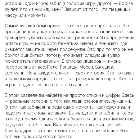
истории: один игрок забил 9 голов за игру, другой — 800 за
25 лет. Кто из них «лучше»? Зависит от того, что ты ценишь:
массу или моменты.
Самый лучший бомбардир — это не только про талант. Это
про дисциплину: как он питается, как восстанавливается, как
тренирует удары после каждой тренировки. Это про умение
читать игру — не просто бежать за мячом, а понимать, где
окажется защитник через полсекунды. Это про то, что он не
боится ошибиться, потому что знает: следующий удар
может стать легендарным. В списках лидеров — имена,
которые знают все: Пеле, Роналду, Месси, Балашев,
Бергманн. Но в каждом случае — своя история. Кто-то начал
в маленьком городе, кто-то — с тренировок в парке. Кто-то
играл в одиночку, пока не стал главным.
В этом разделе вы найдёте не просто списки и цифры. Здесь
— реальные истории о том, как люди становились лучшими.
О том, как забивали в решающие моменты, как переживали
падения и как снова вставали. Вы увидите, кто забил 9 голов
за игру, почему одни игроки забивают чаще в важных матчах,
а другие — в обычных. Вы поймёте, что «самый лучший
бомбардир» — это не только тот, кто в топе таблицы. Это
тот, чьи голы остаются в памяти.