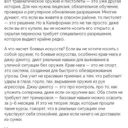
вот травматическое оружие и пистолеты — это уже другая
история. Для них нужна лицензия, обязательное обучение,
проверки и регулярное обновление разрешения. Многие
думают, что если вы живете в опасном районе, то пистолет
— это решение. Но в Калифорнии это не так просто: даже
если вы его купили, вы не можете носить его открыто, а
скрытая переноска требует специального разрешения,
которое выдают крайне редко.
А что насчет боевых искусств? Если вы не хотите носить с
собой оружие, то
боевые искусства
,
особенно крав-мага и
джиу-джитсу, дают реальные навыки для выживания в
уличной ситуации без оружия
. Крав-мага — это не спорт,
это система, созданная для быстрого обезвреживания
угрозы. Она учит не красивым приемам, а тем, что работает:
удары в глаза, горло, пах, вырывание оружия из рук
агрессора. Джиу-джитсу — это про контроль, про то, как
уложить соперника, даже если он крупнее вас. Оба стиля не
требуют лет тренировок — базовые навыки можно освоить
за 3–6 месяцев. И это не теория: люди, которые прошли
такие курсы, говорят, что в реальных ситуациях они
чувствуют себя спокойнее, даже если ничего не доставали
из сумки.