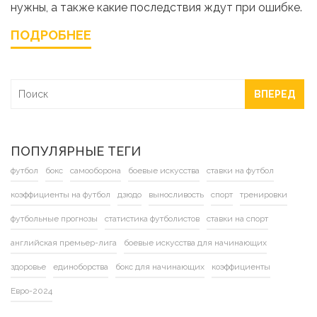
нужны, а также какие последствия ждут при ошибке.
ПОДРОБНЕЕ
ВПЕРЕД
ПОПУЛЯРНЫЕ ТЕГИ
футбол
бокс
самооборона
боевые искусства
ставки на футбол
коэффициенты на футбол
дзюдо
выносливость
спорт
тренировки
футбольные прогнозы
статистика футболистов
ставки на спорт
английская премьер-лига
боевые искусства для начинающих
здоровье
единоборства
бокс для начинающих
коэффициенты
Евро-2024