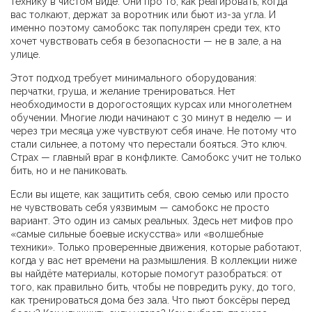
технику в чистом виде. Они про то, как реагировать, когда
вас толкают, держат за воротник или бьют из-за угла. И
именно поэтому самобокс так популярен среди тех, кто
хочет чувствовать себя в безопасности — не в зале, а на
улице.
Этот подход требует минимального оборудования:
перчатки, груша, и желание тренироваться. Нет
необходимости в дорогостоящих курсах или многолетнем
обучении. Многие люди начинают с 30 минут в неделю — и
через три месяца уже чувствуют себя иначе. Не потому что
стали сильнее, а потому что перестали бояться. Это ключ.
Страх — главный враг в конфликте. Самобокс учит не только
бить, но и не паниковать.
Если вы ищете, как защитить себя, свою семью или просто
не чувствовать себя уязвимым — самобокс не просто
вариант. Это один из самых реальных. Здесь нет мифов про
«самые сильные боевые искусства» или «волшебные
техники». Только проверенные движения, которые работают,
когда у вас нет времени на размышления. В коллекции ниже
вы найдёте материалы, которые помогут разобраться: от
того, как правильно бить, чтобы не повредить руку, до того,
как тренироваться дома без зала. Что пьют боксёры перед