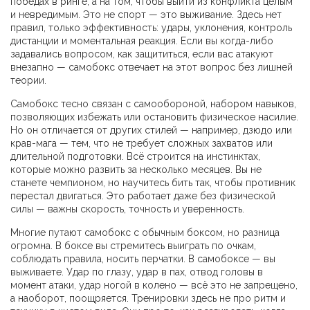
победах в ринге, а на том, чтобы выйти из конфликта целым
и невредимым.
Это не спорт — это выживание. Здесь нет
правил, только эффективность: удары, уклонения, контроль
дистанции и моментальная реакция. Если вы когда-либо
задавались вопросом, как защититься, если вас атакуют
внезапно — самобокс отвечает на этот вопрос без лишней
теории.
Самобокс тесно связан с
самообороной
,
набором навыков,
позволяющих избежать или остановить физическое насилие
.
Но он отличается от других стилей — например, дзюдо или
крав-мага — тем, что не требует сложных захватов или
длительной подготовки. Всё строится на инстинктах,
которые можно развить за несколько месяцев. Вы не
станете чемпионом, но научитесь бить так, чтобы противник
перестал двигаться. Это работает даже без физической
силы — важны скорость, точность и уверенность.
Многие путают самобокс с обычным боксом, но разница
огромна. В боксе вы стремитесь выиграть по очкам,
соблюдать правила, носить перчатки. В самобоксе — вы
выживаете. Удар по глазу, удар в пах, отвод головы в
момент атаки, удар ногой в колено — всё это не запрещено,
а наоборот, поощряется. Тренировки здесь не про ритм и