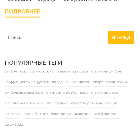
домашних условиях, важно знать, как часто и как
ПОДРОБНЕЕ
интенсивно нужно заниматься. В статье
обсуждаются методы и стратегии, которые помогут
увидеть результаты при домашнем обучении боксу.
ВПЕРЕД
ПОПУЛЯРНЫЕ ТЕГИ
футбол
бокс
самооборона
боевые искусства
ставки на футбол
коэффициенты на футбол
дзюдо
выносливость
спорт
тренировки
футбольные прогнозы
статистика футболистов
ставки на спорт
английская премьер-лига
боевые искусства для начинающих
здоровье
единоборства
бокс для начинающих
коэффициенты
Евро-2024