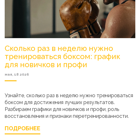
Сколько раз в неделю нужно
тренироваться боксом: график
для новичков и профи
мая, 18 2026
Узнайте, сколько раз в неделю нужно тренироваться
боксом для достижения лучших результатов.
Разбираем графики для новичков и профи, роль
восстановления и признаки перетренированности.
ПОДРОБНЕЕ