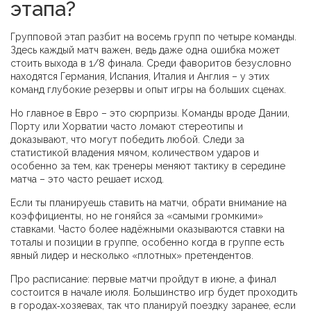
этапа?
Групповой этап разбит на восемь групп по четыре команды.
Здесь каждый матч важен, ведь даже одна ошибка может
стоить выхода в 1/8 финала. Среди фаворитов безусловно
находятся Германия, Испания, Италия и Англия – у этих
команд глубокие резервы и опыт игры на больших сценах.
Но главное в Евро – это сюрпризы. Команды вроде Дании,
Порту или Хорватии часто ломают стереотипы и
доказывают, что могут победить любой. Следи за
статистикой владения мячом, количеством ударов и
особенно за тем, как тренеры меняют тактику в середине
матча – это часто решает исход.
Если ты планируешь ставить на матчи, обрати внимание на
коэффициенты, но не гоняйся за «самыми громкими»
ставками. Часто более надёжными оказываются ставки на
тоталы и позиции в группе, особенно когда в группе есть
явный лидер и несколько «плотных» претендентов.
Про расписание: первые матчи пройдут в июне, а финал
состоится в начале июля. Большинство игр будет проходить
в городах‑хозяевах, так что планируй поездку заранее, если