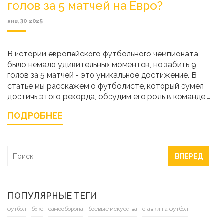
голов за 5 матчей на Евро?
янв, 30 2025
В истории европейского футбольного чемпионата
было немало удивительных моментов, но забить 9
голов за 5 матчей - это уникальное достижение. В
статье мы расскажем о футболисте, который сумел
достичь этого рекорда, обсудим его роль в команде,
тактику тренера, а также значение этого результата
ПОДРОБНЕЕ
для всей его карьеры. Более того, коснёмся
исторических параллелей и значимости данного
рекорда для будущих поколений игроков.
ВПЕРЕД
ПОПУЛЯРНЫЕ ТЕГИ
футбол
бокс
самооборона
боевые искусства
ставки на футбол