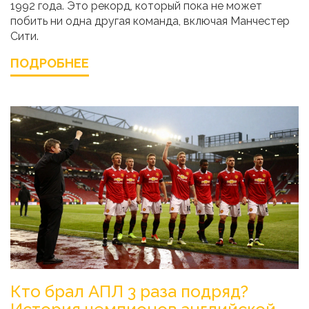
1992 года. Это рекорд, который пока не может
побить ни одна другая команда, включая Манчестер
Сити.
ПОДРОБНЕЕ
Кто брал АПЛ 3 раза подряд?