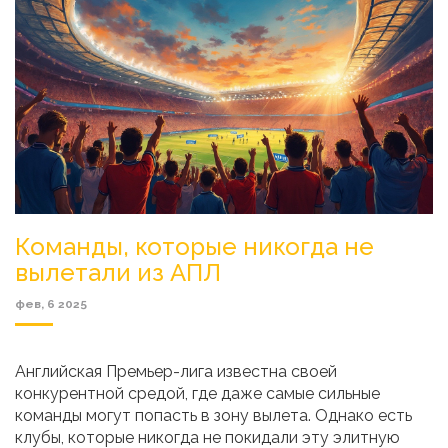
Команды, которые никогда не
вылетали из АПЛ
фев, 6 2025
Английская Премьер-лига известна своей
конкурентной средой, где даже самые сильные
команды могут попасть в зону вылета. Однако есть
клубы, которые никогда не покидали эту элитную