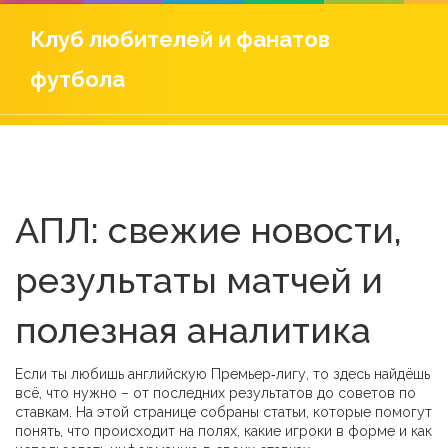
Клуб любителей и фанатов
футбола
АПЛ: свежие новости,
результаты матчей и
полезная аналитика
Если ты любишь английскую Премьер‑лигу, то здесь найдёшь
всё, что нужно – от последних результатов до советов по
ставкам. На этой странице собраны статьи, которые помогут
понять, что происходит на полях, какие игроки в форме и как