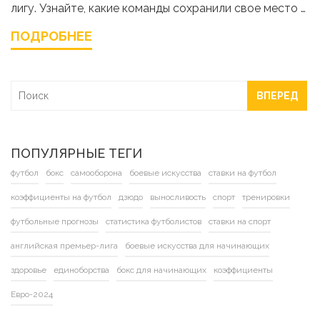
лигу. Узнайте, какие команды сохранили свое место в
АПЛ с момента ее основания. Эта статья расскажет
ПОДРОБНЕЕ
об их достижениях и секретах успеха.
ВПЕРЕД
ПОПУЛЯРНЫЕ ТЕГИ
футбол
бокс
самооборона
боевые искусства
ставки на футбол
коэффициенты на футбол
дзюдо
выносливость
спорт
тренировки
футбольные прогнозы
статистика футболистов
ставки на спорт
английская премьер-лига
боевые искусства для начинающих
здоровье
единоборства
бокс для начинающих
коэффициенты
Евро-2024