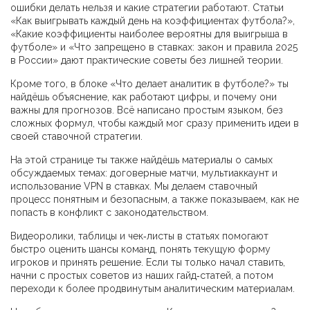
ошибки делать нельзя и какие стратегии работают. Статьи
«Как выигрывать каждый день на коэффициентах футбола?»,
«Какие коэффициенты наиболее вероятны для выигрыша в
футболе» и «Что запрещено в ставках: закон и правила 2025
в России» дают практические советы без лишней теории.
Кроме того, в блоке «Что делает аналитик в футболе?» ты
найдёшь объяснение, как работают цифры, и почему они
важны для прогнозов. Всё написано простым языком, без
сложных формул, чтобы каждый мог сразу применить идеи в
своей ставочной стратегии.
На этой странице ты также найдёшь материалы о самых
обсуждаемых темах: договeрные матчи, мультиаккаунт и
использование VPN в ставках. Мы делаем ставочный
процесс понятным и безопасным, а также показываем, как не
попасть в конфликт с законодательством.
Видеоролики, таблицы и чек‑листы в статьях помогают
быстро оценить шансы команд, понять текущую форму
игроков и принять решение. Если ты только начал ставить,
начни с простых советов из наших гайд‑статей, а потом
переходи к более продвинутым аналитическим материалам.