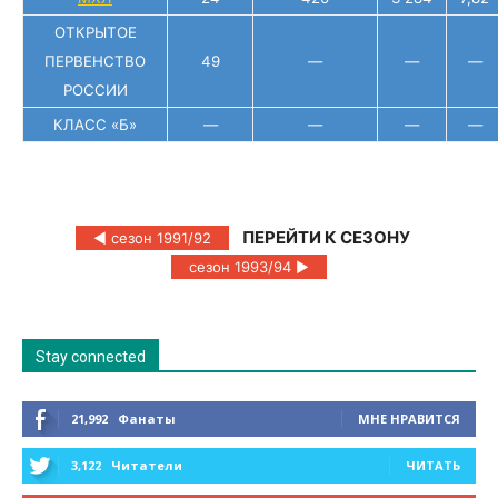
ОТКРЫТОЕ
ПЕРВЕНСТВО
49
—
—
—
РОССИИ
КЛАСС «Б»
—
—
—
—
ПЕРЕЙТИ К СЕЗОНУ
◄ сезон 1991/92
сезон 1993/94 ►
Stay connected
21,992
Фанаты
МНЕ НРАВИТСЯ
3,122
Читатели
ЧИТАТЬ