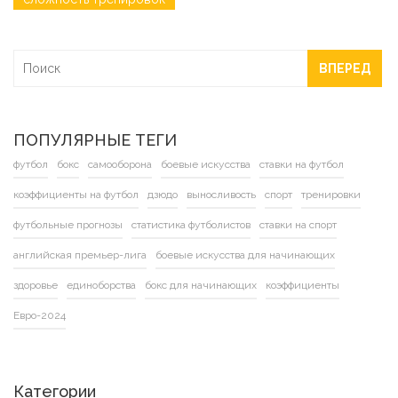
ВПЕРЕД
ПОПУЛЯРНЫЕ ТЕГИ
футбол
бокс
самооборона
боевые искусства
ставки на футбол
коэффициенты на футбол
дзюдо
выносливость
спорт
тренировки
футбольные прогнозы
статистика футболистов
ставки на спорт
английская премьер-лига
боевые искусства для начинающих
здоровье
единоборства
бокс для начинающих
коэффициенты
Евро-2024
Категории