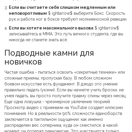
Если вы считаете себя слишком медленным или
неповоротливым
$ ightarrow$ выберите Бокс. Скорость
рук и работа ног в боксе требуют молниеносной реакции.
Если вы хотите максимального вызова
$ ightarrow$
записывайтесь в ММА. Это путь вечного студента, где вы
никогда не станете знать всё.
Подводные камни для
новичков
Частая ошибка - пытаться освоить «секретные техники» или
сложные приемы, пропуская базу. В любом сложном
боевом искусстве есть фундамент. В дзюдо это умение
правильно падать (укэми). Если вы начнете учить броски, не
умея падать, вы просто получите травму спины через месяц.
Еще одна ловушка - чрезмерное увлечение теорией.
Просмотр видео с приемами на YouTube создает иллюзию
понимания. Но в реальности 90% сложности единоборств
заключается в тактильном ощущении: как именно
распределен вес соперника, куда он сместился, в какой
момент он потерял равновесие. Это чувствуется только