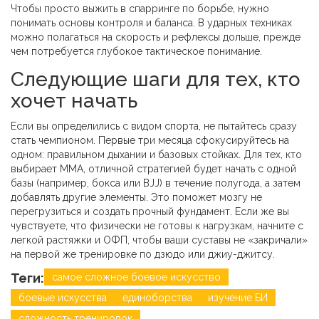
Чтобы просто выжить в спарринге по борьбе, нужно
понимать основы контроля и баланса. В ударных техниках
можно полагаться на скорость и рефлексы дольше, прежде
чем потребуется глубокое тактическое понимание.
Следующие шаги для тех, кто
хочет начать
Если вы определились с видом спорта, не пытайтесь сразу
стать чемпионом. Первые три месяца сфокусируйтесь на
одном: правильном дыхании и базовых стойках. Для тех, кто
выбирает ММА, отличной стратегией будет начать с одной
базы (например, бокса или BJJ) в течение полугода, а затем
добавлять другие элементы. Это поможет мозгу не
перегрузиться и создать прочный фундамент. Если же вы
чувствуете, что физически не готовы к нагрузкам, начните с
легкой растяжки и ОФП, чтобы ваши суставы не «закричали»
на первой же тренировке по дзюдо или джиу-джитсу.
Теги:
самое сложное боевое искусство
боевые искусства
единоборства
изучение БИ
сложность тренировок