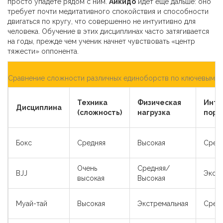
просто упадете рядом с ним.
Айкидо
идет еще дальше: оно
требует почти медитативного спокойствия и способности
двигаться по кругу, что совершенно не интуитивно для
человека. Обучение в этих дисциплинах часто затягивается
на годы, прежде чем ученик начнет чувствовать «центр
тяжести» оппонента.
Сравнение сложности различных единоборств по ключевым п
Техника
Физическая
Инте
Дисциплина
(сложность)
нагрузка
поро
Бокс
Средняя
Высокая
Сред
Очень
Средняя/
BJJ
Экст
высокая
Высокая
Муай-тай
Высокая
Экстремальная
Сред