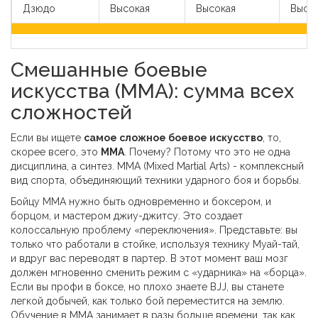
Дзюдо
Высокая
Высокая
Высо
Смешанные боевые
искусства (MMA): сумма всех
сложностей
Если вы ищете
самое сложное боевое искусство
, то,
скорее всего, это
ММА
. Почему? Потому что это не одна
дисциплина, а синтез.
MMA (Mixed Martial Arts) - комплексный
вид спорта, объединяющий техники ударного боя и борьбы
.
Бойцу ММА нужно быть одновременно и боксером, и
борцом, и мастером джиу-джитсу. Это создает
колоссальную проблему «переключения». Представьте: вы
только что работали в стойке, используя технику Муай-тай,
и вдруг вас переводят в партер. В этот момент ваш мозг
должен мгновенно сменить режим с «ударника» на «борца».
Если вы профи в боксе, но плохо знаете BJJ, вы станете
легкой добычей, как только бой переместится на землю.
Обучение в ММА занимает в разы больше времени, так как