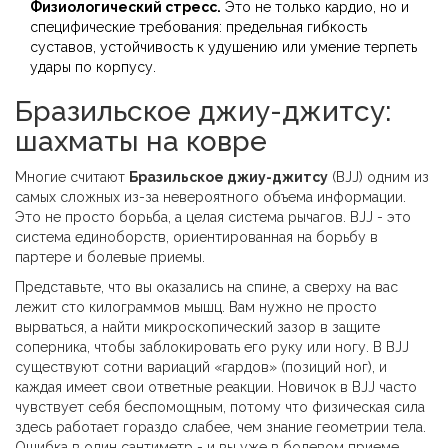
Физиологический стресс.
Это не только кардио, но и
специфические требования: предельная гибкость
суставов, устойчивость к удушению или умение терпеть
удары по корпусу.
Бразильское джиу-джитсу:
шахматы на ковре
Многие считают
Бразильское джиу-джитсу
(BJJ) одним из
самых сложных из-за невероятного объема информации.
Это не просто борьба, а целая система рычагов.
BJJ - это
система единоборств, ориентированная на борьбу в
партере и болевые приемы
.
Представьте, что вы оказались на спине, а сверху на вас
лежит сто килограммов мышц. Вам нужно не просто
вырваться, а найти микроскопический зазор в защите
соперника, чтобы заблокировать его руку или ногу. В BJJ
существуют сотни вариаций «гардов» (позиций ног), и
каждая имеет свои ответные реакции. Новичок в BJJ часто
чувствует себя беспомощным, потому что физическая сила
здесь работает гораздо слабее, чем знание геометрии тела.
Ошибка в один сантиметр - и вы уже в болевом приеме.