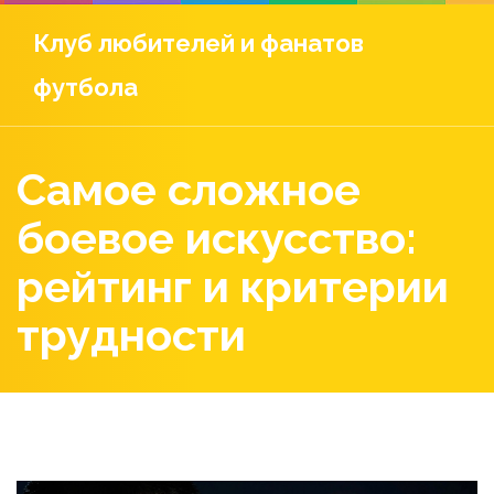
Клуб любителей и фанатов
футбола
Самое сложное
боевое искусство:
рейтинг и критерии
трудности