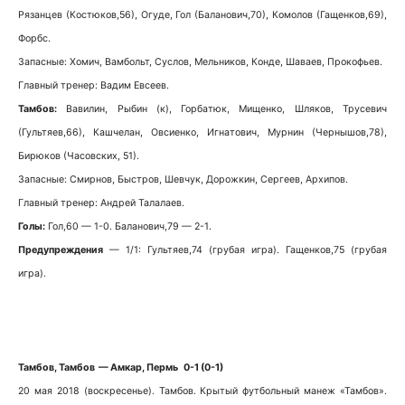
Рязанцев (Костюков,56), Огуде, Гол (Баланович,70), Комолов (Гащенков,69),
Форбс.
Запасные: Хомич, Вамбольт, Суслов, Мельников, Конде, Шаваев, Прокофьев.
Главный тренер: Вадим Евсеев.
Тамбов:
Вавилин, Рыбин (к), Горбатюк, Мищенко, Шляков, Трусевич
(Гультяев,66), Кашчелан, Овсиенко, Игнатович, Мурнин (Чернышов,78),
Бирюков (Часовских, 51).
Запасные: Смирнов, Быстров, Шевчук, Дорожкин, Сергеев, Архипов.
Главный тренер: Андрей Талалаев.
Голы:
Гол,60 — 1-0. Баланович,79 — 2-1.
Предупреждения
— 1/1: Гультяев,74 (грубая игра). Гащенков,75 (грубая
игра).
Тамбов, Тамбов — Амкар, Пермь 0-1 (0-1)
20 мая 2018 (воскресенье). Тамбов. Крытый футбольный манеж «Тамбов».