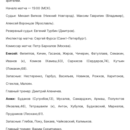
зрителей.
Начало матча — 15:00 (МСК).
Судьи: Михаил Вилков (Нижний Новгород). Максим Гаврилин (Владимир),
Алексей Воронцов (Ярославль).
Резервный судья: Евгений Турбин (Дмитров).
Инспектор матча: Сергей Фурса (Санкт-Петербург).
Комиссар матча: Петр Баркалов (Москва).
Енисей:
Филиппов, Кичин, Гасанов, Жиров, Чичерин, Фатуллаев, Семакин,
Иванов (к), Комков (Камеш,63), Саркисов (Сердеров,74), Кутьин
(Ломакин,68).
Запасные: Нестеренко, Гарбуз, Васильев, Новиков, Рожков, Харитонов,
Стеклов, Малоян.
Главный тренер: Дмитрий Аленичев.
Анжи:
Будаков (Сугробов,13), Мусалов, Самарджич, Армаш, Полуяхтов
(Яковлев,46), Тетрашвили (к), Антон, Хубулов, Будковский, Маркелов,
Прудников (Лескано,61).
Запасные: Глебов, Поку, Бакаев, Чайковский, Калмыков.
Главный тренер: Вадим Скрипченко.