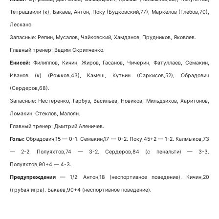
Тетрашвили (к), Бакаев, Антон, Поку (Будковский,77), Маркелов (Глебов,70),
Лескано.
Запасные: Репин, Мусалов, Чайковский, Хамданов, Прудников, Яковлев.
Главный тренер: Вадим Скрипченко.
Енисей:
Филиппов, Кичин, Жиров, Гасанов, Чичерин, Фатуллаев, Семакин,
Иванов (к) (Рожков,43), Камеш, Кутьин (Саркисов,52), Обрадович
(Сердеров,68).
Запасные: Нестеренко, Гарбуз, Васильев, Новиков, Мильдзихов, Харитонов,
Ломакин, Стеклов, Малоян.
Главный тренер: Дмитрий Аленичев.
Голы:
Обрадович,15 — 0-1. Семакин,17 — 0-2. Поку,45+2 — 1-2. Калмыков,73
— 2-2. Полуяхтов,74 — 3-2. Сердеров,84 (с пенальти) — 3-3.
Полуяхтов,90+4 — 4-3.
Предупреждения
— 1/2: Антон,18 (неспортивное поведение). Кичин,20
(грубая игра). Бакаев,90+4 (неспортивное поведение).