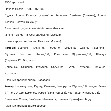
1500 зрителей.
Начало матча — 18:00 (МСК).
Судьи: Роман Галимов (Улан-Удэ). Вячеслав Семёнов (Гатчина), Роман
Усачёв (Ростов-на-Дону).
Резервный судья: Алексей Матюнин (Москва).
Инспектор матча: Сергей Анохин (Москва).
Комиссар матча: Виктор Пышкин (Москва).
Тамбов:
Вавилин, Рыбин (к), Горбатюк, Мищенко, Шляков, Кашчелан,
Мурнин, Быстров (Килин,62), Игнатович (Дорожкин,67), Шевчук
(Сергеев,77), Часовских.
Запасные: Смирнов, Гультяев, Овсиенко, Дутов, Трусевич, Бирюков,
Архипов.
Главный тренер: Андрей Талалаев.
Амкар:
Нигматуллин, Идову, Сиваков, Белоруков (Суслов,61), Конде, Занев
(к), Гол, Огуде, Комолов, Форбс (Баланович,54), Костюков (Рязанцев,75).
Запасные: Хомич, Вамбольт, Мельников, Шаваев, Прокофьев, Бодул.
Главный тренер: Вадим Евсеев.