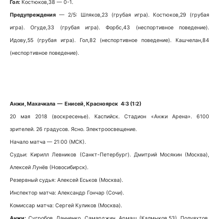
Гол:
Костюков,38 — 0-1.
Предупреждения
— 2/5: Шляков,23 (грубая игра). Костюков,29 (грубая
игра). Огуде,33 (грубая игра). Форбс,43 (неспортивное поведение).
Идову,55 (грубая игра). Гол,82 (неспортивное поведение). Кашчелан,84
(неспортивное поведение).
Анжи, Махачкала — Енисей, Красноярск 4:3 (1:2)
20 мая 2018 (воскресенье). Каспийск. Стадион «Анжи Арена». 6100
зрителей. 26 градусов. Ясно. Электроосвещение.
Начало матча — 21:00 (МСК).
Судьи: Кирилл Левников (Санкт-Петербург). Дмитрий Мосякин (Москва),
Алексей Лунёв (Новосибирск).
Резервный судья: Алексей Еськов (Москва).
Инспектор матча: Александр Гончар (Сочи).
Комиссар матча: Сергей Куликов (Москва).
Анжи:
Сугробов, Данченко, Самарджич, Армаш (Калмыков,53), Полуяхтов,