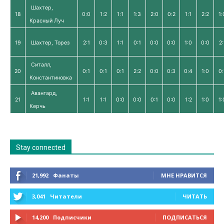
Шахтер,
18
0:0
1:2
1:1
1:3
2:0
0:2
1:1
2:2
1:
Красный Луч
19
Шахтер, Торез
2:1
0:3
1:1
0:1
0:0
0:0
1:0
0:0
2:
Ситалл,
20
0:1
0:1
0:1
2:2
0:0
0:3
0:4
1:0
0:
Константиновка
Авангард,
21
1:1
1:1
0:0
0:0
0:1
0:0
1:2
1:0
1:
Керчь
Stay connected
21,992
Фанаты
МНЕ НРАВИТСЯ
3,041
Читатели
ЧИТАТЬ
14,200
Подписчики
ПОДПИСАТЬСЯ