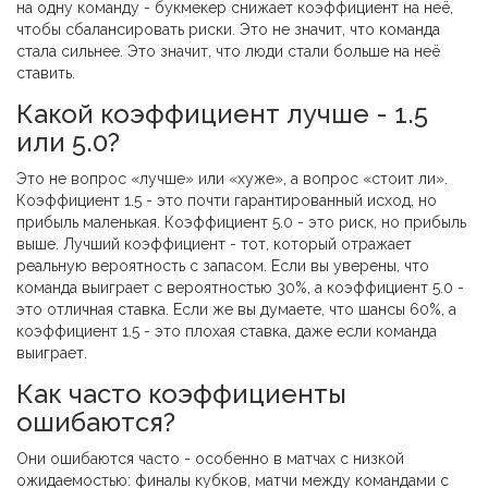
на одну команду - букмекер снижает коэффициент на неё,
чтобы сбалансировать риски. Это не значит, что команда
стала сильнее. Это значит, что люди стали больше на неё
ставить.
Какой коэффициент лучше - 1.5
или 5.0?
Это не вопрос «лучше» или «хуже», а вопрос «стоит ли».
Коэффициент 1.5 - это почти гарантированный исход, но
прибыль маленькая. Коэффициент 5.0 - это риск, но прибыль
выше. Лучший коэффициент - тот, который отражает
реальную вероятность с запасом. Если вы уверены, что
команда выиграет с вероятностью 30%, а коэффициент 5.0 -
это отличная ставка. Если же вы думаете, что шансы 60%, а
коэффициент 1.5 - это плохая ставка, даже если команда
выиграет.
Как часто коэффициенты
ошибаются?
Они ошибаются часто - особенно в матчах с низкой
ожидаемостью: финалы кубков, матчи между командами с