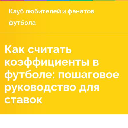
Клуб любителей и фанатов
футбола
Как считать
коэффициенты в
футболе: пошаговое
руководство для
ставок