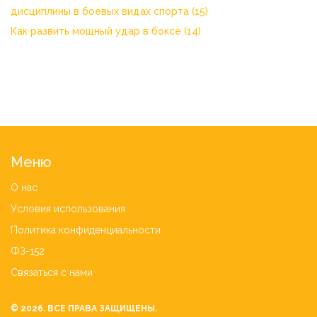
дисциплины в боевых видах спорта
(15)
Как развить мощный удар в боксе
(14)
Меню
О нас
Условия использования
Политика конфиденциальности
ФЗ-152
Связаться с нами
© 2026. ВСЕ ПРАВА ЗАЩИЩЕНЫ.