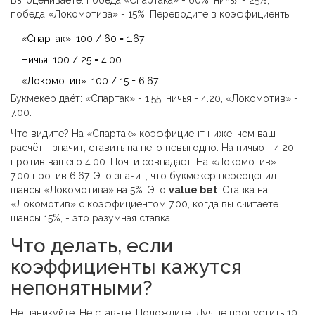
Вы оцениваете: победа «Спартака» - 60%, ничья - 25%,
победа «Локомотива» - 15%. Переводите в коэффициенты:
«Спартак»: 100 / 60 = 1.67
Ничья: 100 / 25 = 4.00
«Локомотив»: 100 / 15 = 6.67
Букмекер даёт: «Спартак» - 1.55, ничья - 4.20, «Локомотив» -
7.00.
Что видите? На «Спартак» коэффициент ниже, чем ваш
расчёт - значит, ставить на него невыгодно. На ничью - 4.20
против вашего 4.00. Почти совпадает. На «Локомотив» -
7.00 против 6.67. Это значит, что букмекер переоценил
шансы «Локомотива» на 5%. Это
value bet
. Ставка на
«Локомотив» с коэффициентом 7.00, когда вы считаете
шансы 15%, - это разумная ставка.
Что делать, если
коэффициенты кажутся
непонятными?
Не паникуйте. Не ставьте. Подождите. Лучше пропустить 10