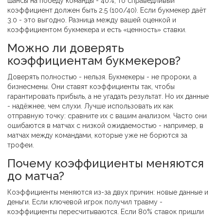
шансы на победу команды - 40%, то справедливый
коэффициент должен быть 2.5 (100/40). Если букмекер даёт
3.0 - это выгодно. Разница между вашей оценкой и
коэффициентом букмекера и есть «ценность» ставки.
Можно ли доверять
коэффициентам букмекеров?
Доверять полностью - нельзя. Букмекеры - не пророки, а
бизнесмены. Они ставят коэффициенты так, чтобы
гарантировать прибыль, а не угадать результат. Но их данные
- надёжнее, чем слухи. Лучше использовать их как
отправную точку: сравните их с вашим анализом. Часто они
ошибаются в матчах с низкой ожидаемостью - например, в
матчах между командами, которые уже не борются за
трофеи.
Почему коэффициенты меняются
до матча?
Коэффициенты меняются из-за двух причин: новые данные и
деньги. Если ключевой игрок получил травму -
коэффициенты пересчитываются. Если 80% ставок пришли