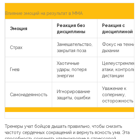
Влияние эмоций на результат в ММА
Реакция без
Реакция с
Эмоция
дисциплины
дисциплиной
Замешательство,
Фокус на технике
Страх
закрытая поза
дыхании
Хаотичные
Целеустремленн
Гнев
удары, потеря
атаки, контроль
энергии
дистанции
Уважение к
Игнорирование
Самонадеянность
сопернику,
защиты, ошибки
осторожность
Тренеры учат бойцов дышать правильно, чтобы снизить
частоту сердечных сокращений и вернуть ясность ума. Эта
способность сохранять хладнокровие в стрессовой