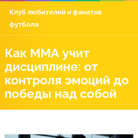
Клуб любителей и фанатов
футбола
Как ММА учит
дисциплине: от
контроля эмоций до
победы над собой