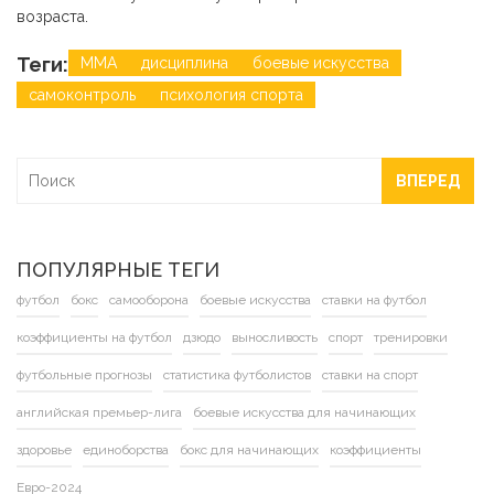
возраста.
Теги:
ММА
дисциплина
боевые искусства
самоконтроль
психология спорта
ВПЕРЕД
ПОПУЛЯРНЫЕ ТЕГИ
футбол
бокс
самооборона
боевые искусства
ставки на футбол
коэффициенты на футбол
дзюдо
выносливость
спорт
тренировки
футбольные прогнозы
статистика футболистов
ставки на спорт
английская премьер-лига
боевые искусства для начинающих
здоровье
единоборства
бокс для начинающих
коэффициенты
Евро-2024