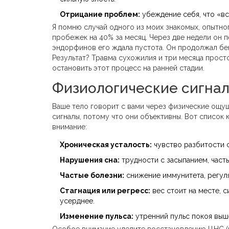
Отрицание проблем:
убеждение себя, что «вс
Я помню случай одного из моих знакомых, опытно
пробежек на 40% за месяц. Через две недели он п
эндорфинов его ждала пустота. Он продолжал бег
Результат? Травма сухожилия и три месяца прост
остановить этот процесс на ранней стадии.
Физиологические сигналы
Ваше тело говорит с вами через физические ощущ
сигналы, потому что они объективны. Вот список
внимание:
Хроническая усталость:
чувство разбитости с
Нарушения сна:
трудности с засыпанием, част
Частые болезни:
снижение иммунитета, регул
Стагнация или регресс:
вес стоит на месте, с
усерднее.
Изменение пульса:
утренний пульс покоя выше
Особое внимание уделите
восстановлению ЦНС
(