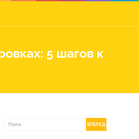
овках: 5 шагов к
ВПЕРЕД