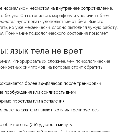
е нормально», несмотря на внутреннее сопротивление.
го бегуна. Он готовился к марафону и увеличил объем
ерестал чувствовать удовольствие от бега. Вместо
ать, но уже механически, словно выполнял чужую работу.
оя. Понимание психологического состояния помогает
: язык тела не врет
ения. Игнорировать их сложнее, чем психологические
 конкретных симптомов, на которые стоит обратить
охраняется более 24-48 часов после тренировки.
ые пробуждения или сонливость днем.
ярные простуды или воспаления.
иловые показатели падают, хотя вы тренируетесь
 обычного на 5-10 ударов в минуту.
центральной нервной системы). Именно она управляет