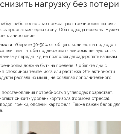
 снизить нагрузку без потери
шибку: либо полностью прекращают тренировки, пытаясь
еясь прорваться через стену. Оба подхода неверны. Нужен
ное планирование.
ности
. Уберите 30-50% от общего количества подходов
са или темп, чтобы поддерживать нейромышечную связь,
рганизму передышку, не позволяя деградировать навыкам.
 тренировка должна быть на пределе. Добавьте дни с
е в спокойном темпе, йога или растяжка. Эти активности
дукты распада из мышц, не создавая дополнительного
ы восстановления потребность в углеводах возрастает.
огают снизить уровень кортизола (гормона стресса).
водов: гречки, овсянки, картофеля. Также важен белок для
а.