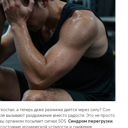
гкостью, а теперь даже разминка дается через силу? Сон
зале вызывают раздражение вместо радости. Это не просто
ваш организм посылает сигнал SOS.
Синдром перегрузки
,
о состояние хронической усталости и снижения