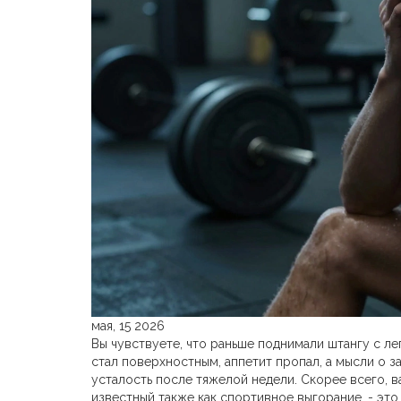
мая, 15 2026
Вы чувствуете, что раньше поднимали штангу с ле
стал поверхностным, аппетит пропал, а мысли о 
усталость после тяжелой недели. Скорее всего, 
известный также как
спортивное выгорание
, - эт