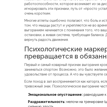
работоспособности, которое возникает из-за ди
игнорировать эти признаки, путь от «просто уста
очень коротким.
Многие атлеты ошибочно полагают, что боль и ист
том, что мышцы растут и укрепляются не во время
выгоранием начинается с понимания того, что ваш
остановки, а живая система, требующая баланса. 
вернуть радость движения.
Психологические маркер
превращается в обязанн
Первый и самый коварный признак выгорания кроет
заниматься спортом. Возможно, это было желание 
удовольствие от процесса. А что вы чувствуете с
Если поход в зал воспринимается как каторга, есл
тревожный знак. Психологическое выгорание час
Эмоциональное опустошение:
равнодушие к 
Раздражительность:
мелочи на тренировке (
сильную злость.