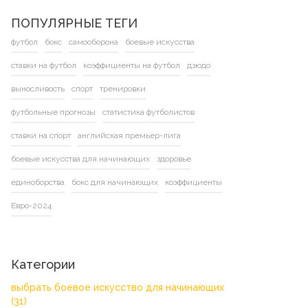
ПОПУЛЯРНЫЕ ТЕГИ
футбол
бокс
самооборона
боевые искусства
ставки на футбол
коэффициенты на футбол
дзюдо
выносливость
спорт
тренировки
футбольные прогнозы
статистика футболистов
ставки на спорт
английская премьер-лига
боевые искусства для начинающих
здоровье
единоборства
бокс для начинающих
коэффициенты
Евро-2024
Категории
выбрать боевое искусство для начинающих
(31)