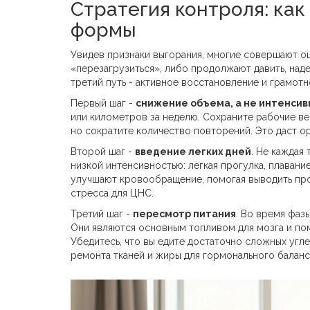
Стратегия контроля: как
формы
Увидев признаки выгорания, многие совершают о
«перезагрузиться», либо продолжают давить, над
третий путь - активное восстановление и грамот
Первый шаг -
снижение объема, а не интенсив
или километров за неделю. Сохраните рабочие ве
но сократите количество повторений. Это даст о
Второй шаг -
введение легких дней
. Не каждая
низкой интенсивностью: легкая прогулка, плавани
улучшают кровообращение, помогая выводить про
стресса для ЦНС.
Третий шаг -
пересмотр питания
. Во время фаз
Они являются основным топливом для мозга и пом
Убедитесь, что вы едите достаточно сложных угле
ремонта тканей и жиры для гормонального баланс