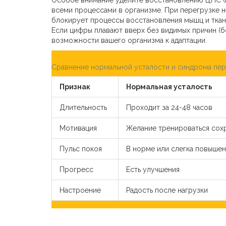
всеми процессами в организме. При перегрузке н
блокирует процессы восстановления мышц и ткане
Если цифры плавают вверх без видимых причин (бо
возможности вашего организма к адаптации.
Сравнение нормальной усталости и синдрома пер
Признак
Нормальная усталость
Длительность
Проходит за 24-48 часов
Мотивация
Желание тренироваться сох
Пульс покоя
В норме или слегка повышен
Прогресс
Есть улучшения
Настроение
Радость после нагрузки