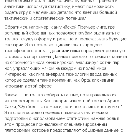
технологиям и большому количеству данных. Тренеры и
аналитики, используя статистику, имеют возможность
видеть игру в мельчайших деталях, что даёт им большой
тактический и стратегический потенциал.
Обратимся, например, к английской Премьер-лиге, где
регулярный сбор данных позволяет клубам оценивать не
только текущую форму игрока, но и предсказывать будущие
сценарии. Это позволяет цивилизовать процесс
трансферного рынка, где
аналитика
определяет реальную
стоимость спортсмена. Данные помогают отсеивать таланты
из огромного числа юных игроков, анализируя сотни пар
ног, управляющих мячом на каждом из полей мира.
Интересно, как лига внедрила технологии ввода данных,
которые сделали такие компании, как Opta, ключевыми
игроками в этой сфере.
Задача — не только собирать данные, но и правильно их
интерпретировать. Как говорил известный тренер Ариго
Сакки, "Футбол — это мозги, ноги всего лишь инструмент".
Эти слова хорошо передают важность тактической
подготовки с использованием статистики. Важная роль в
этом процессе принадлежит специализированным
платформам, которые предоставляют обширные данные, с