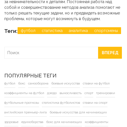
за невнимательности к деталям. Постоянная работа над
собой и совершенствование методов анализа помогают не
только решать текущие задачи, но и предвидеть возможные
проблемы, которые могут возникнуть в будущем.
Теги:
футбол
статистика
аналитика
спортсмены
ВПЕРЕД
ПОПУЛЯРНЫЕ ТЕГИ
футбол
бокс
самооборона
боевые искусства
ставки на футбол
коэффициенты на футбол
дзюдо
выносливость
спорт
тренировки
футбольные прогнозы
статистика футболистов
ставки на спорт
английская премьер-лига
боевые искусства для начинающих
здоровье
единоборства
бокс для начинающих
коэффициенты