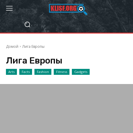
Домой
Лига Европы
Лига Европы
Arts
Facts
Fashion
Fitness
Gadgets