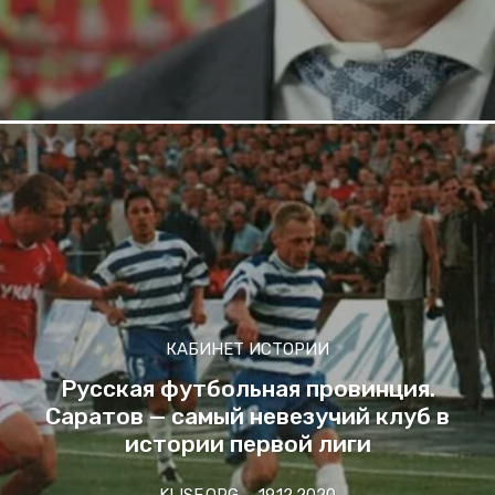
КАБИНЕТ ИСТОРИИ
Русская футбольная провинция.
Саратов — самый невезучий клуб в
истории первой лиги
KLISF.ORG
-
19.12.2020