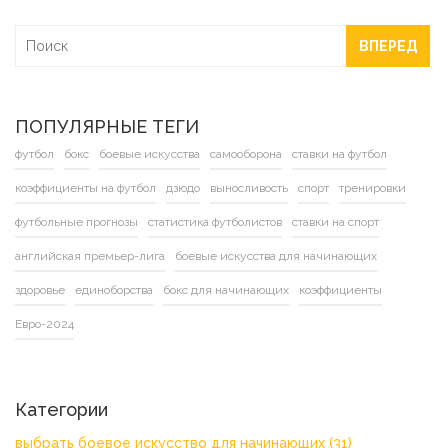
ВПЕРЕД
ПОПУЛЯРНЫЕ ТЕГИ
футбол
бокс
боевые искусства
самооборона
ставки на футбол
коэффициенты на футбол
дзюдо
выносливость
спорт
тренировки
футбольные прогнозы
статистика футболистов
ставки на спорт
английская премьер-лига
боевые искусства для начинающих
здоровье
единоборства
бокс для начинающих
коэффициенты
Евро-2024
Категории
выбрать боевое искусство для начинающих
(31)