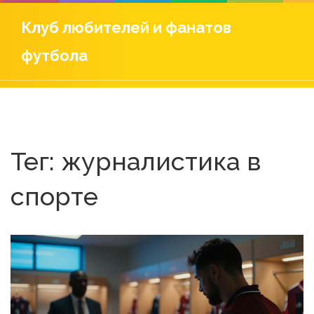
Клуб любителей и фанатов
футбола
Тег: журналистика в
спорте