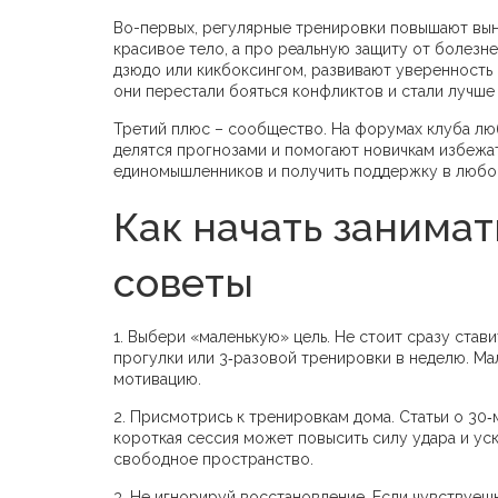
Во-первых, регулярные тренировки повышают вын
красивое тело, а про реальную защиту от болезне
дзюдо или кикбоксингом, развивают уверенность 
они перестали бояться конфликтов и стали лучше
Третий плюс – сообщество. На форумах клуба лю
делятся прогнозами и помогают новичкам избежат
единомышленников и получить поддержку в любо
Как начать занимат
советы
1. Выбери «маленькую» цель. Не стоит сразу став
прогулки или 3‑разовой тренировки в неделю. Ма
мотивацию.
2. Присмотрись к тренировкам дома. Статьи о 30
короткая сессия может повысить силу удара и уско
свободное пространство.
3. Не игнорируй восстановление. Если чувствуешь 