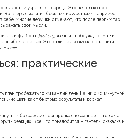
осливость и укрепляют сердце. Это не только про
й. Во‑вторых, занятия боевыми искусствами, например,
в себе. Многие девушки отмечают, что после первых пар
 выражать свои мысли.
бителей футбола (
klisf.org
) женщины обсуждают матчи,
ь ошибок в ставках. Это отличная возможность найти
й момент.
ься: практические
ить план пробежать 10 км каждый день. Начни с 20‑минутной
ленькие шаги дают быстрые результаты и держат
‑минутных боксерских тренировках показывают, что даже
рить реакцию. Всё, что понадобится, – гантели, скакалка и
усталость, дай себе день отдыха. Хороший сон, лёгкая