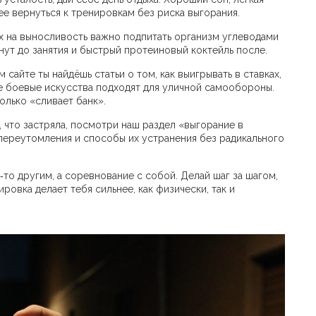
ее вернуться к тренировкам без риска выгорания.
ях на выносливость важно подпитать организм углеводами
инут до занятия и быстрый протеиновый коктейль после.
сайте ты найдёшь статьи о том, как выигрывать в ставках,
ие боевые искусства подходят для уличной самообороны.
олько «сливает банк».
 что застряла, посмотри наш раздел «выгорание в
переутомления и способы их устранения без радикального
‑то другим, а соревнование с собой. Делай шаг за шагом,
ровка делает тебя сильнее, как физически, так и