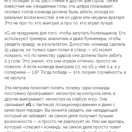
его позиции, угла, расстояния и других факторов
. Также
известная как
ожидаемые голы
, эта цифра показывает,
сколько голов команда должна была забить, исходя из
реальных возможностей, а не из удачи или неудачи вратаря.
Это не про то, кто выиграл, а про то, кто играл лучше.
xG не придумали для того, чтобы запутать болельщиков. Его
используют тренеры, аналитики и даже букмекеры, чтобы
увидеть правду за результатом. Допустим, команда сделала
15 ударов, но только один попал в створ — xG может
показать, что по качеству ударов они должны были забить
2,3 гола. Это значит, что они играли отлично, просто не
повезло. А если команда выиграла 1:0, но xG у неё 0,4, а у
соперника — 1,8? Тогда победа — это скорее случайность, а
не заслуга.
Эта метрика помогает понять, почему одни команды
постоянно проигрывают, несмотря на контроль мяча, а
другие выигрывают, несмотря на слабую игру. Она
связывает
xG
с тактикой, позиционированием и даже с
качеством передач. Вы можете увидеть, как нападающий,
который не забивает, на самом деле получает лучшие
возможности — и просто не реализует их. Или как вратарь,
который «спасает» команду, на самом деле просто ловит