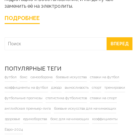
заменить её на электролиты.
ПОДРОБНЕЕ
ВПЕРЕД
ПОПУЛЯРНЫЕ ТЕГИ
футбол
бокс
самооборона
боевые искусства
ставки на футбол
коэффициенты на футбол
дзюдо
выносливость
спорт
тренировки
футбольные прогнозы
статистика футболистов
ставки на спорт
английская премьер-лига
боевые искусства для начинающих
здоровье
единоборства
бокс для начинающих
коэффициенты
Евро-2024