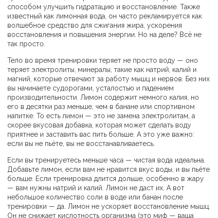
способом улучшить гидратацию и восстановление
. Также
известный как
лимонная вода
, он часто рекламируется как
волшебное средство для сжигания жира, ускорения
восстановления и повышения энергии. Но на деле? Всё не
так просто.
Тело во время тренировки теряет не просто воду — оно
теряет
электролиты
,
минералы, такие как натрий, калий и
магний, которые отвечают за работу мышц и нервов
. Без них
вы начинаете судорогами, усталостью и падением
производительности. Лимон содержит немного калия, но
его в десятки раз меньше, чем в банане или спортивном
напитке. То есть лимон — это не замена электролитам, а
скорее вкусовая добавка, которая может сделать воду
приятнее и заставить вас пить больше. А это уже важно:
если вы не пьёте, вы не восстанавливаетесь.
Если вы тренируетесь меньше часа — чистая вода идеальна.
Добавьте лимон, если вам не нравится вкус воды, и вы пьёте
больше. Если тренировка длится дольше, особенно в жару
— вам нужны натрий и калий. Лимон не даст их. А вот
небольшое количество соли в воде или банан после
тренировки — да. Лимон не ускоряет восстановление мышц.
Он не снижает кислотность организма (это миф — ваша