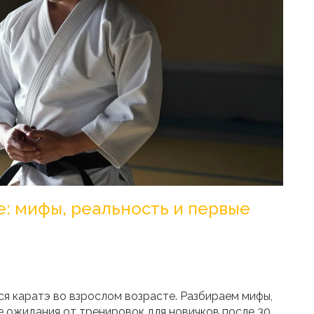
е: мифы, реальность и первые
ся каратэ во взрослом возрасте. Разбираем мифы,
ые ожидания от тренировок для новичков после 30