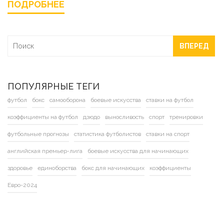
ПОДРОБНЕЕ
ВПЕРЕД
ПОПУЛЯРНЫЕ ТЕГИ
футбол
бокс
самооборона
боевые искусства
ставки на футбол
коэффициенты на футбол
дзюдо
выносливость
спорт
тренировки
футбольные прогнозы
статистика футболистов
ставки на спорт
английская премьер-лига
боевые искусства для начинающих
здоровье
единоборства
бокс для начинающих
коэффициенты
Евро-2024