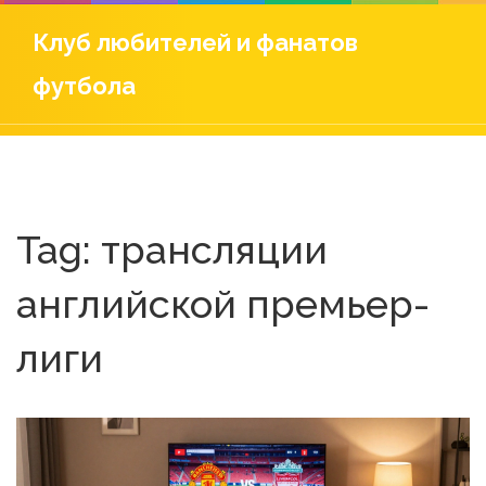
Клуб любителей и фанатов
футбола
Tag: трансляции
английской премьер-
лиги