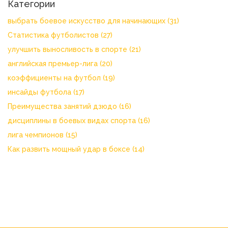
Категории
выбрать боевое искусство для начинающих
(31)
Статистика футболистов
(27)
улучшить выносливость в спорте
(21)
английская премьер-лига
(20)
коэффициенты на футбол
(19)
инсайды футбола
(17)
Преимущества занятий дзюдо
(16)
дисциплины в боевых видах спорта
(16)
лига чемпионов
(15)
Как развить мощный удар в боксе
(14)