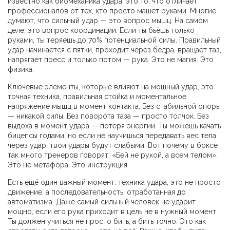
известно как
биомеханика удара
, это то, что отличает
профессионалов от тех, кто просто машет руками.
Многие
думают, что сильный удар — это вопрос мышц. На самом
деле, это вопрос координации. Если ты бьёшь только
руками, ты теряешь до 70% потенциальной силы. Правильный
удар начинается с пятки, проходит через бёдра, вращает таз,
напрягает пресс и только потом — рука. Это не магия. Это
физика.
Ключевые элементы, которые влияют на
мощный удар
,
это
точная техника, правильная стойка и моментальное
напряжение мышц в момент контакта
.
Без стабильной опоры
— никакой силы. Без поворота таза — просто толчок. Без
выдоха в момент удара — потеря энергии. Ты можешь качать
бицепсы годами, но если не научишься передавать вес тела
через удар, твои удары будут слабыми. Вот почему в боксе
так много тренеров говорят: «Бей не рукой, а всем телом».
Это не метафора. Это инструкция.
Есть ещё один важный момент:
техника удара
,
это не просто
движение, а последовательность, отработанная до
автоматизма
.
Даже самый сильный человек не ударит
мощно, если его рука приходит в цель не в нужный момент.
Ты должен учиться не просто бить, а бить точно. Это как