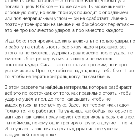
стрелять: сила патрона — это не всё. Важно, чтобы пуля
попала в цель. В боксе — то же самое. Ты можешь иметь
огромную силу, но если твой хук приходит с опозданием
или под неправильным углом — он не сработает. Именно
поэтому тренировки на мешке и на боксёрских перчатках —
это не про количество ударов, а про качество каждого.
И да,
бокс тренировки
,
должны включать не только удары, но
и работу на стабильность, растяжку, ядро и реакцию
.
Без
этого ты не сможешь удержать равновесие после удара, не
сможешь быстро вернуться в защиту и не сможешь
повторить удар. Сила — это не только про жим, но и про
устойчивость. Про то, чтобы не падать, когда тебя бьют. Про
то, чтобы не терять контроль, когда ты сам бьёшь.
В этом разделе ты найдёшь материалы, которые разбирают
всё это по косточкам: от того, как правильно стоять, чтобы
удар не ушёл в пол, до того, как дышать, чтобы не
выдохнуться на третьем хуке. Здесь нет теории «как надо».
Только то, что работает. Ты увидишь, как бойцы, которые не
выглядят как качки, нокаутируют соперников в разы сильнее.
Ты поймёшь, почему одни тренируют руки, а другие — ноги.
И ты узнаешь, как начать делать удары сильнее уже на
следующей тренировке.