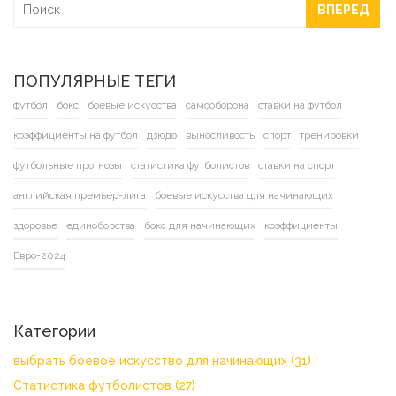
ВПЕРЕД
ПОПУЛЯРНЫЕ ТЕГИ
футбол
бокс
боевые искусства
самооборона
ставки на футбол
коэффициенты на футбол
дзюдо
выносливость
спорт
тренировки
футбольные прогнозы
статистика футболистов
ставки на спорт
английская премьер-лига
боевые искусства для начинающих
здоровье
единоборства
бокс для начинающих
коэффициенты
Евро-2024
Категории
выбрать боевое искусство для начинающих
(31)
Статистика футболистов
(27)