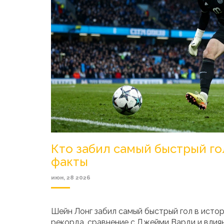
Кто забил самый быстрый го
факты
июн, 28 2026
Шейн Лонг забил самый быстрый гол в истор
рекорда, сравнение с Джейми Варди и влиян