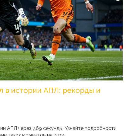
л в истории АПЛ: рекорды и
ии АПЛ через 7,69 секунды. Узнайте подробности
ие таких моментов на игру.