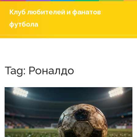
Клуб любителей и фанатов
футбола
Tag: Роналдо