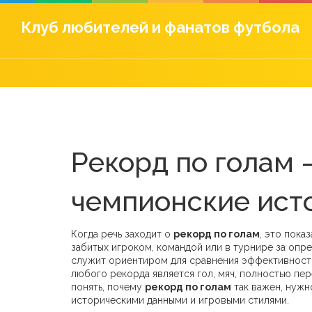
Клуб любителей и фанатов футбола
Рекорд по голам 
чемпионские ист
Когда речь заходит о
рекорд по голам
,
это показ
забитых игроком, командой или в турнире за опр
служит ориентиром для сравнения эффективност
любого рекорда является
гол
,
мяч, полностью пе
понять, почему
рекорд по голам
так важен, нужно
историческими данными и игровыми стилями.