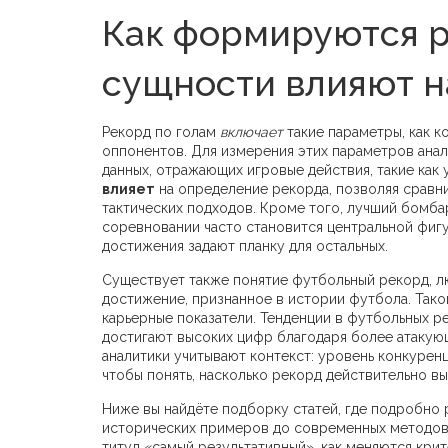
Как формируются р
сущности влияют н
Рекорд по голам
включает
такие параметры, как ко
оппонентов. Для измерения этих параметров ана
данных, отражающих игровые действия, такие как 
влияет
на определение рекорда, позволяя сравни
тактических подходов. Кроме того,
лучший бомба
соревновании
часто становится центральной фигу
достижения задают планку для остальных.
Существует также понятие
футбольный рекорд
,
л
достижение, признанное в истории футбола
. Так
карьерные показатели. Тенденции в футбольных р
достигают высоких цифр благодаря более атакую
аналитики учитывают контекст: уровень конкурен
чтобы понять, насколько рекорд действительно в
Ниже вы найдёте подборку статей, где подробно 
исторических примеров до современных методов 
титул «самый результативный», как меняются кри