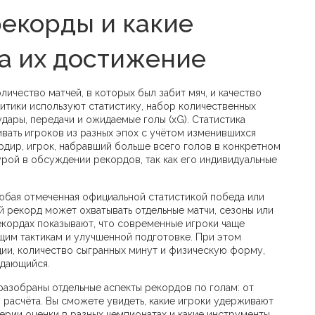
екорды и какие
а их достижение
личество матчей, в которых был забит мяч, и качество
литики используют
статистику
,
набор количественных
удары, передачи и ожидаемые голы (xG)
. Статистика
вать игроков из разных эпох с учётом изменившихся
рдир
,
игрок, набравший больше всего голов в конкретном
рой в обсуждении рекордов, так как его индивидуальные
юбая отмеченная официальной статистикой победа или
ой рекорд может охватывать отдельные матчи, сезоны или
екордах показывают, что современные игроки чаще
щим тактикам и улучшенной подготовке. При этом
ции, количество сыгранных минут и физическую форму,
ыдающийся.
разобраны отдельные аспекты рекордов по голам: от
расчёта. Вы сможете увидеть, какие игроки удерживают
терии оценки в разных чемпионатах и какие инструменты