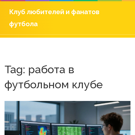
Клуб любителей и фанатов
футбола
Tag: работа в
футбольном клубе