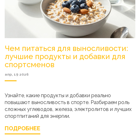
Чем питаться для выносливости:
лучшие продукты и добавки для
спортсменов
апр, 19 2026
Узнайте, какие продукты и добавки реально
повышают выносливость в спорте. Разбираем роль
сложных углеводов, железа, электролитов и лучших
спортпитаний для энергии.
ПОДРОБНЕЕ