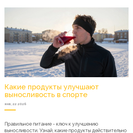
Какие продукты улучшают
выносливость в спорте
янв, 22 2026
Правильное питание - ключ к улучшению
выносливости. Узнай, какие продукты действительно