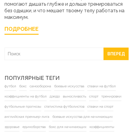
помогают дышать глубже и дольше тренироваться
без одышки, и что мешает твоему телу работать на
максимум.
ПОДРОБНЕЕ
ВПЕРЕД
ПОПУЛЯРНЫЕ ТЕГИ
футбол
бокс
самооборона
боевые искусства
ставки на футбол
коэффициенты на футбол
дзюдо
выносливость
спорт
тренировки
футбольные прогнозы
статистика футболистов
ставки на спорт
английская премьер-лига
боевые искусства для начинающих
здоровье
единоборства
бокс для начинающих
коэффициенты