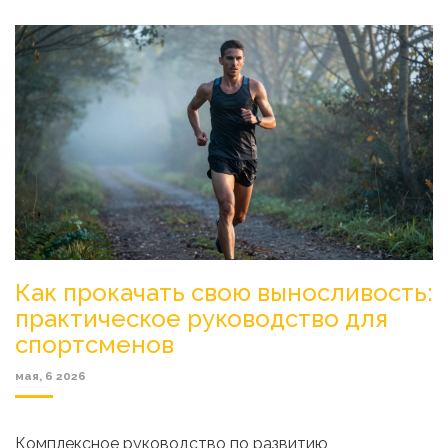
Как прокачать свою выносливость:
практическое руководство для
спортсменов
мая, 6 2026
Комплексное руководство по развитию