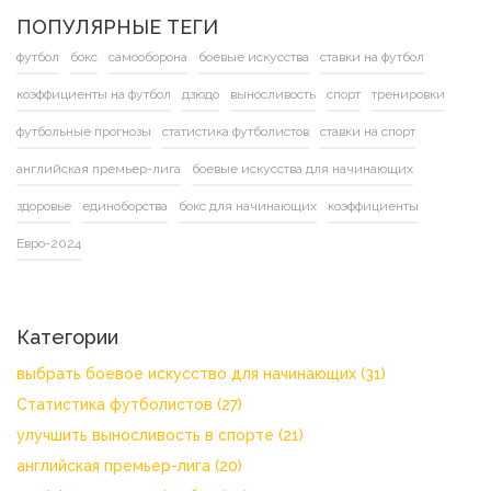
ПОПУЛЯРНЫЕ ТЕГИ
футбол
бокс
самооборона
боевые искусства
ставки на футбол
коэффициенты на футбол
дзюдо
выносливость
спорт
тренировки
футбольные прогнозы
статистика футболистов
ставки на спорт
английская премьер-лига
боевые искусства для начинающих
здоровье
единоборства
бокс для начинающих
коэффициенты
Евро-2024
Категории
выбрать боевое искусство для начинающих
(31)
Статистика футболистов
(27)
улучшить выносливость в спорте
(21)
английская премьер-лига
(20)