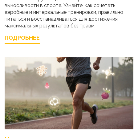
выносливости в спорте. Узнайте, как сочетать
аэробные и интервальные тренировки, правильно
питаться и восстанавливаться для достижения
максимальных результатов без травм.
ПОДРОБНЕЕ