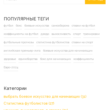
ПОПУЛЯРНЫЕ ТЕГИ
футбол
бокс
боевые искусства
самооборона
ставки на футбол
коэффициенты на футбол
дзюдо
выносливость
спорт
тренировки
футбольные прогнозы
статистика футболистов
ставки на спорт
английская премьер-лига
боевые искусства для начинающих
здоровье
единоборства
бокс для начинающих
коэффициенты
Евро-2024
Категории
выбрать боевое искусство для начинающих
(31)
Статистика футболистов
(27)