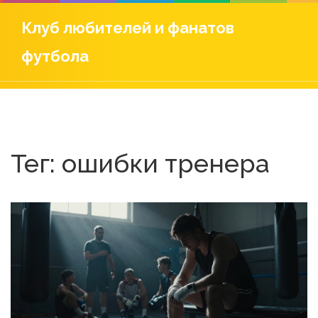
Клуб любителей и фанатов
футбола
Тег: ошибки тренера