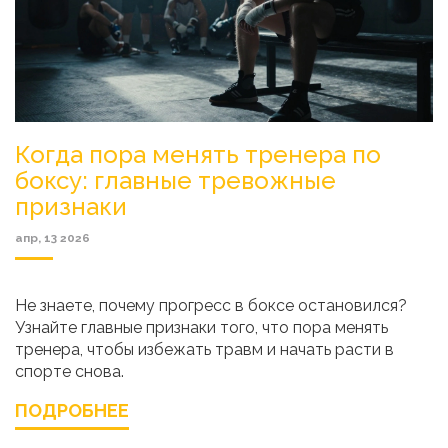
Когда пора менять тренера по
боксу: главные тревожные
признаки
апр, 13 2026
Не знаете, почему прогресс в боксе остановился?
Узнайте главные признаки того, что пора менять
тренера, чтобы избежать травм и начать расти в
спорте снова.
ПОДРОБНЕЕ