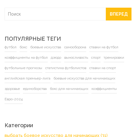
ВПЕРЕД
ПОПУЛЯРНЫЕ ТЕГИ
футбол
бокс
боевые искусства
самооборона
ставки на футбол
коэффициенты на футбол
дзюдо
выносливость
спорт
тренировки
футбольные прогнозы
статистика футболистов
ставки на спорт
английская премьер-лига
боевые искусства для начинающих
здоровье
единоборства
бокс для начинающих
коэффициенты
Евро-2024
Категории
выбрать боевое искусство для начинающих
(31)