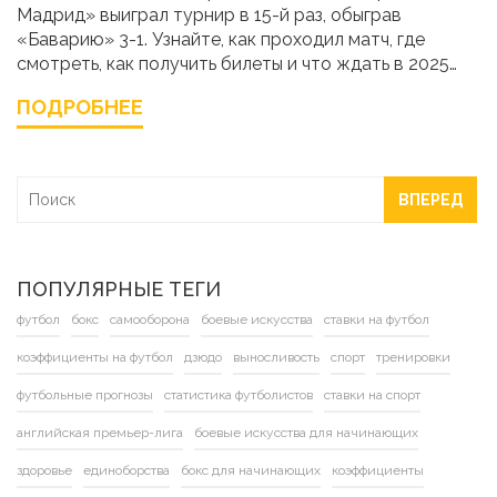
Мадрид» выиграл турнир в 15-й раз, обыграв
«Баварию» 3-1. Узнайте, как проходил матч, где
смотреть, как получить билеты и что ждать в 2025
году.
ПОДРОБНЕЕ
ВПЕРЕД
ПОПУЛЯРНЫЕ ТЕГИ
футбол
бокс
самооборона
боевые искусства
ставки на футбол
коэффициенты на футбол
дзюдо
выносливость
спорт
тренировки
футбольные прогнозы
статистика футболистов
ставки на спорт
английская премьер-лига
боевые искусства для начинающих
здоровье
единоборства
бокс для начинающих
коэффициенты